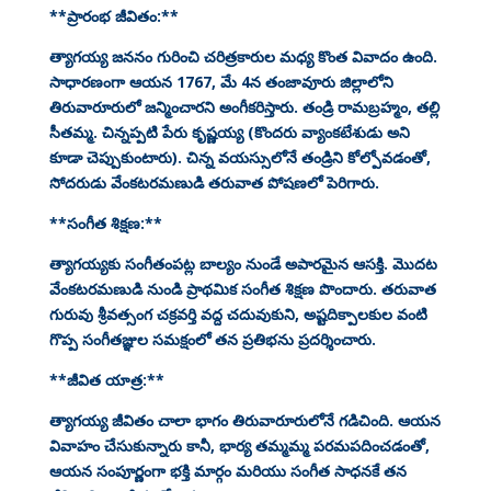
**ప్రారంభ జీవితం:**
త్యాగయ్య జననం గురించి చరిత్రకారుల మధ్య కొంత వివాదం ఉంది.
సాధారణంగా ఆయన 1767, మే 4న తంజావూరు జిల్లాలోని
తిరువారూరులో జన్మించారని అంగీకరిస్తారు. తండ్రి రామబ్రహ్మం, తల్లి
సీతమ్మ. చిన్నప్పటి పేరు కృష్ణయ్య (కొందరు వ్యాంకటేశుడు అని
కూడా చెప్పుకుంటారు). చిన్న వయస్సులోనే తండ్రిని కోల్పోవడంతో,
సోదరుడు వేంకటరమణుడి తరువాత పోషణలో పెరిగారు.
**సంగీత శిక్షణ:**
త్యాగయ్యకు సంగీతంపట్ల బాల్యం నుండే అపారమైన ఆసక్తి. మొదట
వేంకటరమణుడి నుండి ప్రాథమిక సంగీత శిక్షణ పొందారు. తరువాత
గురువు శ్రీవత్సంగ చక్రవర్తి వద్ద చదువుకుని, అష్టదిక్పాలకుల వంటి
గొప్ప సంగీతజ్ఞుల సమక్షంలో తన ప్రతిభను ప్రదర్శించారు.
**జీవిత యాత్ర:**
త్యాగయ్య జీవితం చాలా భాగం తిరువారూరులోనే గడిచింది. ఆయన
వివాహం చేసుకున్నారు కానీ, భార్య తమ్మమ్మ పరమపదించడంతో,
ఆయన సంపూర్ణంగా భక్తి మార్గం మరియు సంగీత సాధనకే తన