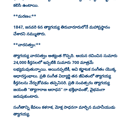
కలిసి ఉంటాయి.
**మరణం:**
1847, జనవరి 6న త్యాగయ్య తిరువారూరులోనే మహాప్రస్థానం
చేశారని నమ్ముతారు.
**వారసత్వం:**
త్యాగయ్య వారసత్వం అత్యంత గొప్పది. ఆయన రచించిన సుమారు
24,000 కీర్తనలలో ఇప్పటికి సుమారు 700 మాత్రమే
లభ్యమవుతున్నాయి. అయినప్పటికీ, అవి కర్ణాటక సంగీతం యొక్క
ఆధారస్తంభాలు. ప్రతి సంగీత విద్యార్థి తన జీవితంలో త్యాగయ్య
కీర్తనలను నేర్చుకోవడం తప్పనిసరి. ప్రతి సంవత్సరం త్యాగయ్య
జయంతి “త్యాగారాజ ఆరాధన” గా భక్తిభావంతో, వైభవంగా
జరుపుకుంటారు.
సంగీతాన్ని కేవలం కళగాక, మోక్ష సాధనగా మార్చిన మహనీయుడు
త్యాగయ్య.