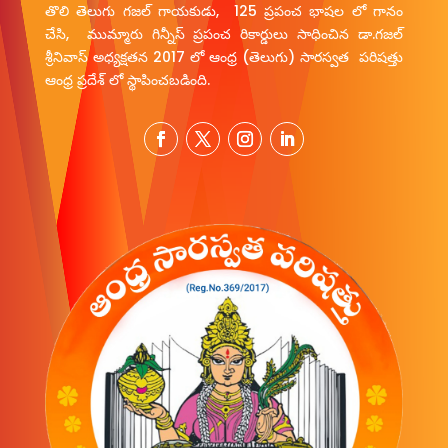
తొలి తెలుగు గజల్ గాయకుడు, 125 ప్రపంచ భాషల లో గానం
చేసి, ముమ్మారు గిన్నీస్ ప్రపంచ రికార్డులు సాధించిన డా.గజల్
శ్రీనివాస్ అధ్యక్షతన 2017 లో ఆంధ్ర (తెలుగు) సారస్వత పరిషత్తు
ఆంధ్ర ప్రదేశ్ లో స్థాపించబడింది.