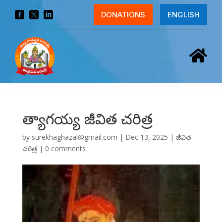



DONATIONS
ENGLISH

త్యాగయ్య జీవిత చరిత్ర
by
surekhaghazal@gmail.com
|
Dec 13, 2025
|
జీవిత
చరిత్ర
|
0 comments