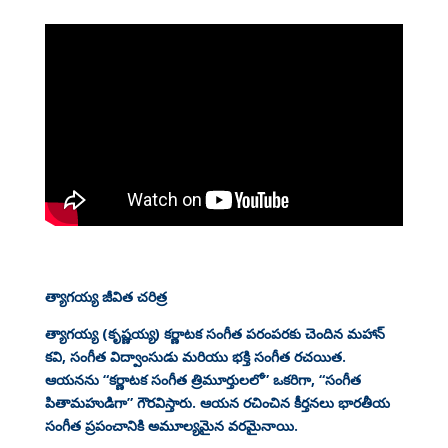
త్యాగయ్య జీవిత చరిత్ర
త్యాగయ్య (కృష్ణయ్య) కర్ణాటక సంగీత పరంపరకు చెందిన మహాన్
కవి, సంగీత విద్వాంసుడు మరియు భక్తి సంగీత రచయిత.
ఆయనను “కర్ణాటక సంగీత త్రిమూర్తులలో” ఒకరిగా, “సంగీత
పితామహుడిగా” గౌరవిస్తారు. ఆయన రచించిన కీర్తనలు భారతీయ
సంగీత ప్రపంచానికి అమూల్యమైన వరమైనాయి.