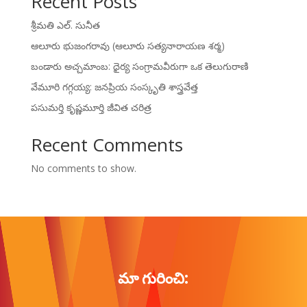
Recent Posts
శ్రీమతి ఎల్. సునీత
ఆలూరు భుజంగరావు (ఆలూరు సత్యనారాయణ శర్మ)
బండారు అచ్చమాంబ: ధైర్య సంగ్రామవీరుగా ఒక తెలుగురాణి
వేమూరి గగ్గయ్య: జనప్రియ సంస్కృతి శాస్త్రవేత్త
పసుమర్తి కృష్ణమూర్తి జీవిత చరిత్ర
Recent Comments
No comments to show.
మా గురించి: