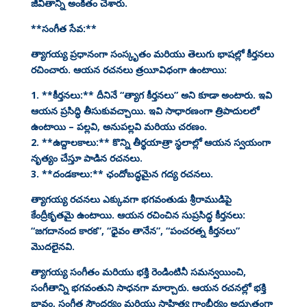
జీవితాన్ని అంకితం చేశారు.
**సంగీత సేవ:**
త్యాగయ్య ప్రధానంగా సంస్కృతం మరియు తెలుగు భాషల్లో కీర్తనలు
రచించారు. ఆయన రచనలు త్రయీవిధంగా ఉంటాయి:
1. **కీర్తనలు:** దీనినే “త్యాగ కీర్తనలు” అని కూడా అంటారు. ఇవి
ఆయన ప్రసిద్ధి తీసుకువచ్చాయి. ఇవి సాధారణంగా త్రిపాదులలో
ఉంటాయి – పల్లవి, అనుపల్లవి మరియు చరణం.
2. **ఉద్దాలకాలు:** కొన్ని తీర్థయాత్రా స్థలాల్లో ఆయన స్వయంగా
నృత్యం చేస్తూ పాడిన రచనలు.
3. **దండకాలు:** ఛందోబద్ధమైన గద్య రచనలు.
త్యాగయ్య రచనలు ఎక్కువగా భగవంతుడు శ్రీరాముడిపై
కేంద్రీకృతమై ఉంటాయి. ఆయన రచించిన సుప్రసిద్ధ కీర్తనలు:
“జగదానంద కారక”, “ధైవం తానేన”, “పంచరత్న కీర్తనలు”
మొదలైనవి.
త్యాగయ్య సంగీతం మరియు భక్తి రెండింటినీ సమన్వయించి,
సంగీతాన్ని భగవంతుని సాధనగా మార్చారు. ఆయన రచనల్లో భక్తి
భావం, సంగీత సౌందర్యం మరియు సాహిత్య గాంభీర్యం అద్భుతంగా