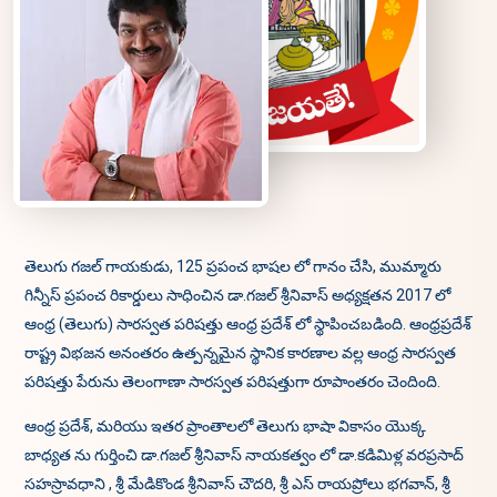
తెలుగు గజల్ గాయకుడు, 125 ప్రపంచ భాషల లో గానం చేసి, ముమ్మారు
గిన్నీస్ ప్రపంచ రికార్డులు సాధించిన డా.గజల్ శ్రీనివాస్ అధ్యక్షతన 2017 లో
ఆంధ్ర (తెలుగు) సారస్వత పరిషత్తు ఆంధ్ర ప్రదేశ్ లో స్థాపించబడింది. ఆంధ్రప్రదేశ్
రాష్ట్ర విభజన అనంతరం ఉత్పన్నమైన స్థానిక కారణాల వల్ల ఆంధ్ర సారస్వత
పరిషత్తు పేరును తెలంగాణా సారస్వత పరిషత్తుగా రూపాంతరం చెందింది.
ఆంధ్ర ప్రదేశ్, మరియు ఇతర ప్రాంతాలలో తెలుగు భాషా వికాసం యెుక్క
బాధ్యత ను గుర్తించి డా.గజల్ శ్రీనివాస్ నాయకత్వం లో డా.కడిమిళ్ల వరప్రసాద్
సహస్రావధాని ,
శ్రీ మేడికొండ శ్రీనివాస్ చౌదరి, శ్రీ ఎస్ రాయప్రోలు భగవాన్, శ్రీ