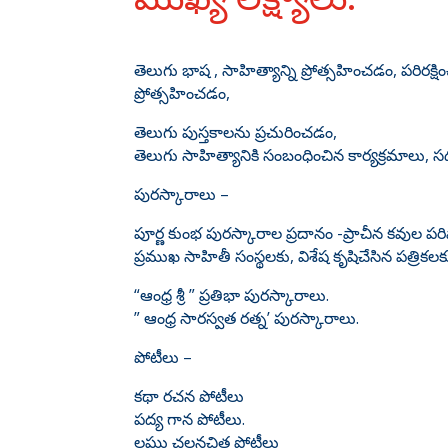
తెలుగు భాష , సాహిత్యాన్ని ప్రోత్సహించడం, పరిరక
ప్రోత్సహించడం,
తెలుగు పుస్తకాలను ప్రచురించడం,
తెలుగు సాహిత్యానికి సంబంధించిన కార్యక్రమాలు, 
పురస్కారాలు –
పూర్ణ కుంభ పురస్కారాల ప్రదానం -ప్రాచీన కవుల పర
ప్రముఖ సాహితీ సంస్థలకు, విశేష కృషిచేసిన పత్రికల
“ఆంధ్ర శ్రీ ” ప్రతిభా పురస్కారాలు.
” ఆంధ్ర సారస్వత రత్న’ పురస్కారాలు.
పోటీలు –
కథా రచన పోటీలు
పద్య గాన పోటీలు.
లఘు చలనచిత్ర పోటీలు