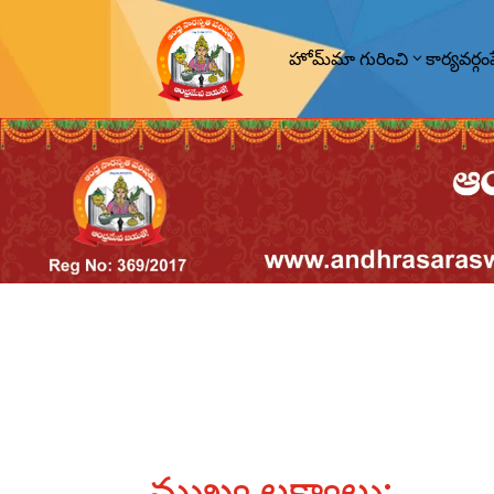
హోమ్
మా గురించి
కార్యవర్గం
ముఖ్య లక్ష్యాలు: