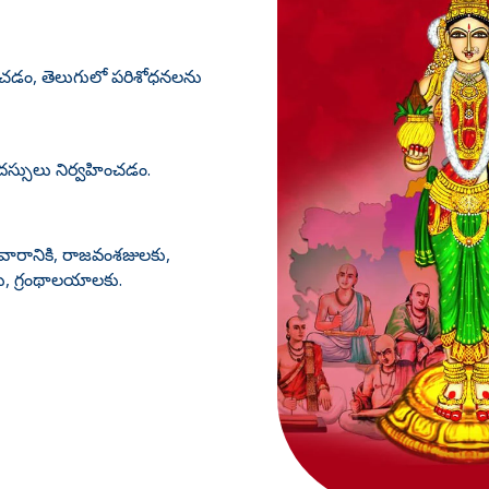
్షించడం, తెలుగులో పరిశోధనలను
సదస్సులు నిర్వహించడం.
ివారానికి, రాజవంశజులకు,
కు, గ్రంథాలయాలకు.