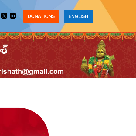


DONATIONS
ENGLISH