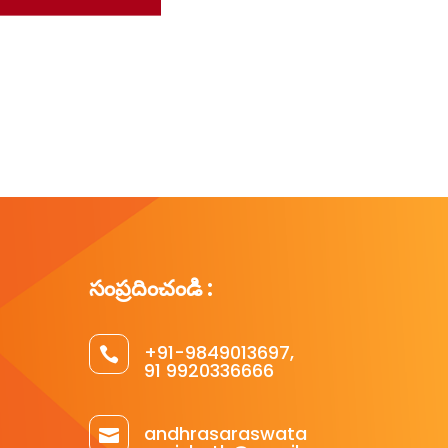
సంప్రదించండి :
+91-9849013697,

91 9920336666
andhrasaraswata
