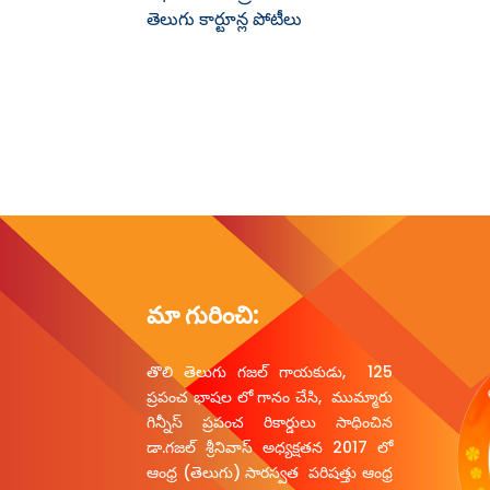
తెలుగు కార్టూన్ల పోటీలు
మా గురించి:
తొలి తెలుగు గజల్ గాయకుడు, 125
ప్రపంచ భాషల లో గానం చేసి, ముమ్మారు
గిన్నీస్ ప్రపంచ రికార్డులు సాధించిన
డా.గజల్ శ్రీనివాస్ అధ్యక్షతన 2017 లో
ఆంధ్ర (తెలుగు) సారస్వత పరిషత్తు ఆంధ్ర