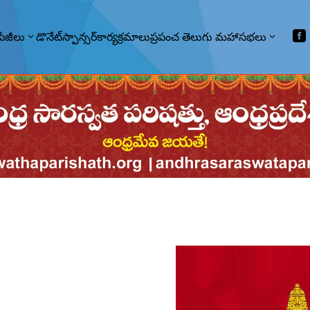

పేజీలు
డొనేట్
స్పాన్సర్
కార్యక్రమాలు
ప్రపంచ తెలుగు మహాసభలు