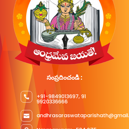
సంప్రదించండి :
+91-9849013697, 91

9920336666
andhrasaraswataparishath@gmail
