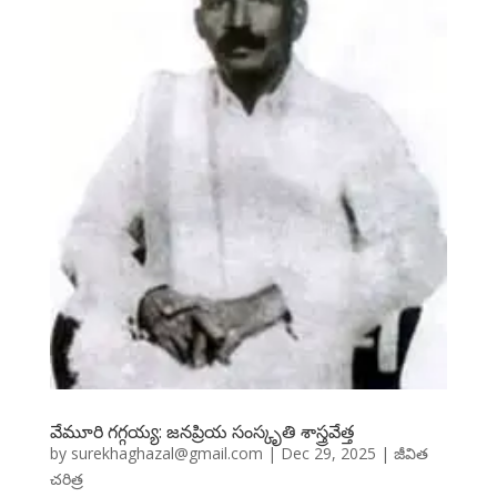
వేమూరి గగ్గయ్య: జనప్రియ సంస్కృతి శాస్త్రవేత్త
by
surekhaghazal@gmail.com
|
Dec 29, 2025
|
జీవిత
చరిత్ర