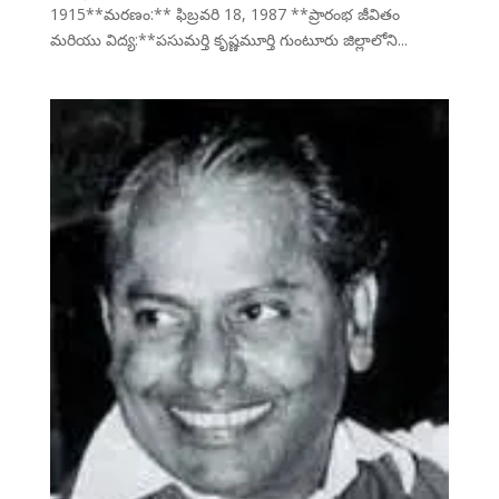
1915**మరణం:** ఫిబ్రవరి 18, 1987 **ప్రారంభ జీవితం
మరియు విద్య:**పసుమర్తి కృష్ణమూర్తి గుంటూరు జిల్లాలోని...