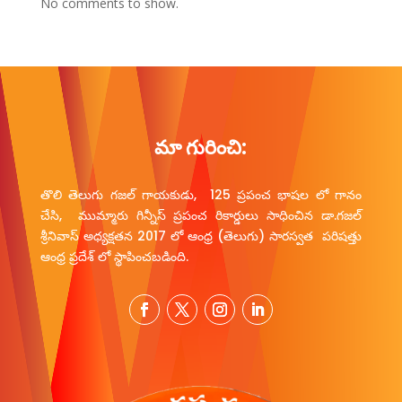
No comments to show.
మా గురించి:
తొలి తెలుగు గజల్ గాయకుడు, 125 ప్రపంచ భాషల లో గానం
చేసి, ముమ్మారు గిన్నీస్ ప్రపంచ రికార్డులు సాధించిన డా.గజల్
శ్రీనివాస్ అధ్యక్షతన 2017 లో ఆంధ్ర (తెలుగు) సారస్వత పరిషత్తు
ఆంధ్ర ప్రదేశ్ లో స్థాపించబడింది.