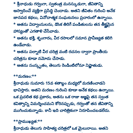
* శ్రీనాధుడు గర్వంగా, స్వతంత్ర మనస్కుడుగా, జీవితాన్ని
ఆస్వాదించే వ్యక్తిగా ప్రసిద్ధి చెందాడు. అతని జీవితం గురించి అనేక
జానపద కథలు, వినోదాత్మక సంఘటనలు ప్రచారంలో ఉన్నాయి.
* అతను విద్వాంసులను, డొంక తిరిగే పండితులను తన తీక్ష్ణమైన
హాస్యంతో ఎగతాళి చేసేవాడు.
* అతను భక్తి, శృంగారం, వీర రసాలలో సమాన ప్రావీణ్యత కలిగి
ఉండేవాడు.
* అతను పల్నాటి వీర చరిత్ర వంటి రచనల ద్వారా ప్రాంతీయ
చరిత్రను కూడా నమోదు చేసాడు.
* అతను సంస్కృతం, తెలుగు రెండింటిలోనూ నిష్ణాతుడు.
**మరణం:**
శ్రీనాధుడు సుమారు 15వ శతాబ్దం మధ్యలో మరణించాడని
భావిస్తారు. అతని మరణం గురించి కూడా అనేక కథలు ఉన్నాయి.
ఒక ప్రచలిత కథ ప్రకారం, అతను ఒక రాజు ఆజ్ఞపై తన స్వంత
కవిత్వాన్ని విమర్శించమని కోరినప్పుడు, గర్వంతో తన జీవితాన్ని
ముగించుకున్నాడు. కానీ ఇది చారిత్రికంగా నిరూపించబడలేదు.
**ప్రాముఖ్యత:**
శ్రీనాధుడు తెలుగు సాహిత్య చరిత్రలో ఒక మైలురాయి. అతని