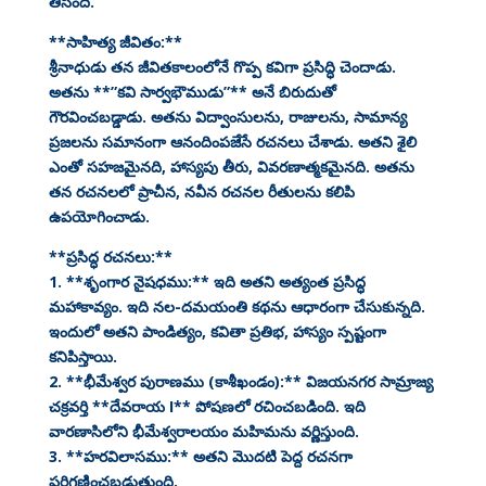
తీసింది.
**సాహిత్య జీవితం:**
శ్రీనాధుడు తన జీవితకాలంలోనే గొప్ప కవిగా ప్రసిద్ధి చెందాడు.
అతను **”కవి సార్వభౌముడు”** అనే బిరుదుతో
గౌరవించబడ్డాడు. అతను విద్వాంసులను, రాజులను, సామాన్య
ప్రజలను సమానంగా ఆనందింపజేసే రచనలు చేశాడు. అతని శైలి
ఎంతో సహజమైనది, హాస్యపు తీరు, వివరణాత్మకమైనది. అతను
తన రచనలలో ప్రాచీన, నవీన రచనల రీతులను కలిపి
ఉపయోగించాడు.
**ప్రసిద్ధ రచనలు:**
1. **శృంగార నైషధము:** ఇది అతని అత్యంత ప్రసిద్ధ
మహాకావ్యం. ఇది నల-దమయంతి కథను ఆధారంగా చేసుకున్నది.
ఇందులో అతని పాండిత్యం, కవితా ప్రతిభ, హాస్యం స్పష్టంగా
కనిపిస్తాయి.
2. **భీమేశ్వర పురాణము (కాశీఖండం):** విజయనగర సామ్రాజ్య
చక్రవర్తి **దేవరాయ I** పోషణలో రచించబడింది. ఇది
వారణాసిలోని భీమేశ్వరాలయం మహిమను వర్ణిస్తుంది.
3. **హరవిలాసము:** అతని మొదటి పెద్ద రచనగా
పరిగణించబడుతుంది.