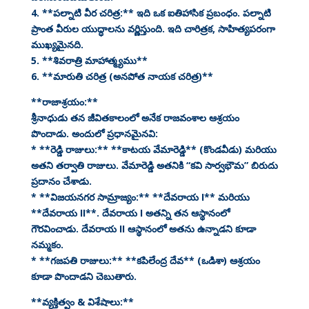
4. **పల్నాటి వీర చరిత్ర:** ఇది ఒక ఐతిహాసిక ప్రబంధం. పల్నాటి
ప్రాంత వీరుల యుద్ధాలను వర్ణిస్తుంది. ఇది చారిత్రక, సాహిత్యపరంగా
ముఖ్యమైనది.
5. **శివరాత్రి మాహాత్మ్యము**
6. **మారుతి చరిత్ర (అనపోత నాయక చరిత్ర)**
**రాజాశ్రయం:**
శ్రీనాధుడు తన జీవితకాలంలో అనేక రాజవంశాల ఆశ్రయం
పొందాడు. అందులో ప్రధానమైనవి:
* **రెడ్డి రాజులు:** **కాటయ వేమారెడ్డి** (కొండవీడు) మరియు
అతని తర్వాతి రాజులు. వేమారెడ్డి అతనికి “కవి సార్వభౌమ” బిరుదు
ప్రదానం చేశాడు.
* **విజయనగర సామ్రాజ్యం:** **దేవరాయ I** మరియు
**దేవరాయ II**. దేవరాయ I అతన్ని తన ఆస్థానంలో
గౌరవించాడు. దేవరాయ II ఆస్థానంలో అతను ఉన్నాడని కూడా
నమ్మకం.
* **గజపతి రాజులు:** **కపిలేంద్ర దేవ** (ఒడిశా) ఆశ్రయం
కూడా పొందాడని చెబుతారు.
**వ్యక్తిత్వం & విశేషాలు:**