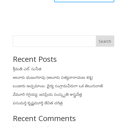
Search
Recent Posts
శ్రీమతి ఎల్. సునీత
ఆలూరు భుజంగరావు (ఆలూరు సత్యనారాయణ శర్మ)
బండారు అచ్చమాంబ: ధైర్య సంగ్రామవీరుగా ఒక తెలుగురాణి
వేమూరి గగ్గయ్య: జనప్రియ సంస్కృతి శాస్త్రవేత్త
పసుమర్తి కృష్ణమూర్తి జీవిత చరిత్ర
Recent Comments