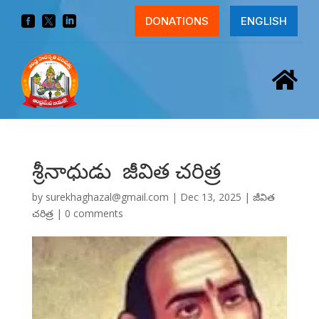



DONATIONS
ENGLISH

శ్రీనాధుడు జీవిత చరిత్ర
by
surekhaghazal@gmail.com
|
Dec 13, 2025
|
జీవిత
చరిత్ర
|
0 comments