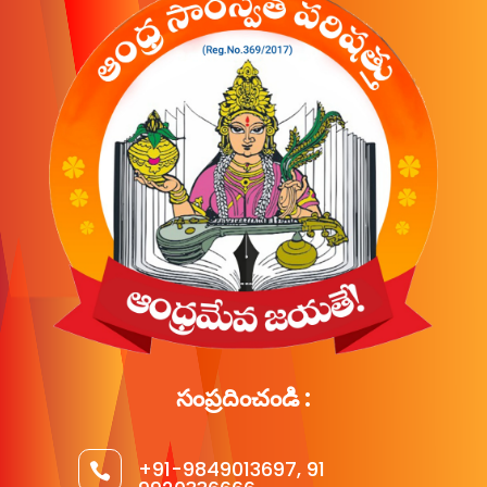
సంప్రదించండి :
+91-9849013697, 91
