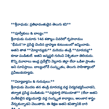
**శ్రీనాధుడు: ప్రతిభావంతుడైన తెలుగు కవి**
**పూర్వీకులు & బాల్యం:**
శ్రీనాధుడు సుమారు 14వ శతాబ్దం చివరిలో గృహనామం
“భీమన”గా ప్రసిద్ధి చెందిన బ్రాహ్మణ కుటుంబంలో జన్మించాడు.
అతని తాత **మోల్లార్యుడు** మరియు తండ్రి **మారయ్య**
కూడా పండితులే. అతని జన్మస్థలి గురించి నిశ్చితంగా తెలియదు.
కొన్ని మూలాలు ఆంధ్ర ప్రదేశ్లోని నెల్లూరు జిల్లా లేదా ఒడిశా ప్రాంతం
అని సూచిస్తాయి. బాల్యంలోనే సంస్కృతం, తెలుగు సాహిత్యాలలో
ప్రవీణుడయ్యాడు.
**విద్యాభ్యాసం & గురువులు:**
శ్రీనాధుడు మొదట తన తండ్రి మారయ్య వద్ద విద్యనభ్యసించాడని,
తర్వాత ప్రసిద్ధ పండితుడు **వద్దఠూర్తి సోమయాజి** (లేదా అతని
వంశీకులైన భట్టుమూర్తి) వద్ద సంస్కృత కావ్యాలు, అలంకార శాస్త్రం
నేర్చుకున్నాడని చెబుతారు. ఈ శిక్షణ అతని కవిత్వానికి దారి