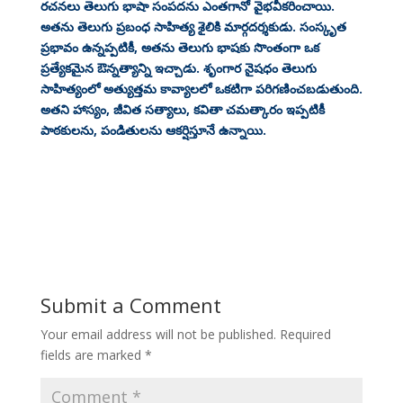
రచనలు తెలుగు భాషా సంపదను ఎంతగానో వైభవీకరించాయి.
అతను తెలుగు ప్రబంధ సాహిత్య శైలికి మార్గదర్శకుడు. సంస్కృత
ప్రభావం ఉన్నప్పటికీ, అతను తెలుగు భాషకు సొంతంగా ఒక
ప్రత్యేకమైన ఔన్నత్యాన్ని ఇచ్చాడు. శృంగార నైషధం తెలుగు
సాహిత్యంలో అత్యుత్తమ కావ్యాలలో ఒకటిగా పరిగణించబడుతుంది.
అతని హాస్యం, జీవిత సత్యాలు, కవితా చమత్కారం ఇప్పటికీ
పాఠకులను, పండితులను ఆకర్షిస్తూనే ఉన్నాయి.
Submit a Comment
Your email address will not be published.
Required
fields are marked
*