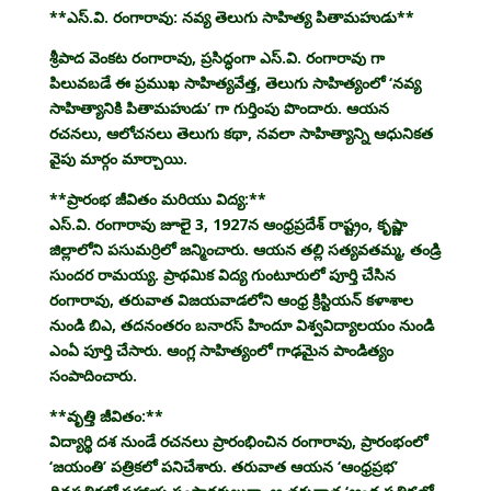
**ఎస్.వి. రంగారావు: నవ్య తెలుగు సాహిత్య పితామహుడు**
శ్రీపాద వెంకట రంగారావు, ప్రసిద్ధంగా ఎస్.వి. రంగారావు గా
పిలువబడే ఈ ప్రముఖ సాహిత్యవేత్త, తెలుగు సాహిత్యంలో ‘నవ్య
సాహిత్యానికి పితామహుడు’ గా గుర్తింపు పొందారు. ఆయన
రచనలు, ఆలోచనలు తెలుగు కథా, నవలా సాహిత్యాన్ని ఆధునికత
వైపు మార్గం మార్చాయి.
**ప్రారంభ జీవితం మరియు విద్య:**
ఎస్.వి. రంగారావు జూలై 3, 1927న ఆంధ్రప్రదేశ్ రాష్ట్రం, కృష్ణా
జిల్లాలోని పసుమర్రిలో జన్మించారు. ఆయన తల్లి సత్యవతమ్మ, తండ్రి
సుందర రామయ్య. ప్రాథమిక విద్య గుంటూరులో పూర్తి చేసిన
రంగారావు, తరువాత విజయవాడలోని ఆంధ్ర క్రిస్టియన్ కళాశాల
నుండి బిఎ, తదనంతరం బనారస్ హిందూ విశ్వవిద్యాలయం నుండి
ఎంఏ పూర్తి చేసారు. ఆంగ్ల సాహిత్యంలో గాఢమైన పాండిత్యం
సంపాదించారు.
**వృత్తి జీవితం:**
విద్యార్థి దశ నుండే రచనలు ప్రారంభించిన రంగారావు, ప్రారంభంలో
‘జయంతి’ పత్రికలో పనిచేశారు. తరువాత ఆయన ‘ఆంధ్రప్రభ’