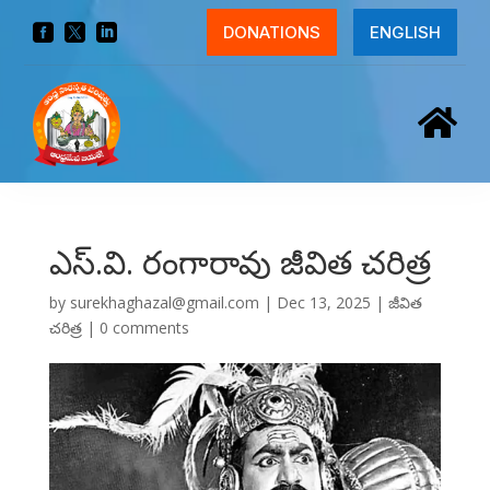



DONATIONS
ENGLISH

ఎస్.వి. రంగారావు జీవిత చరిత్ర
by
surekhaghazal@gmail.com
|
Dec 13, 2025
|
జీవిత
చరిత్ర
|
0 comments