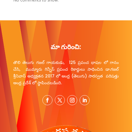
మా గురించి:
తొలి తెలుగు గజల్ గాయకుడు, 125 ప్రపంచ భాషల లో గానం
చేసి, ముమ్మారు గిన్నీస్ ప్రపంచ రికార్డులు సాధించిన డా.గజల్
శ్రీనివాస్ అధ్యక్షతన 2017 లో ఆంధ్ర (తెలుగు) సారస్వత పరిషత్తు
ఆంధ్ర ప్రదేశ్ లో స్థాపించబడింది.