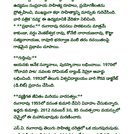
ఉద్యమం సంప్రదాయ సాహిత్య రూపాలు, ప్రయోగశీలతను
ప్రోత్సహించి, ముఖ్యంగా కథా సాహిత్యాన్ని మార్పుకు గురిచేసింది.
వారి పత్రిక ‘నవ్య’ ఈ ఉద్యమానికి వేదికగా నిలిచింది.
* **ప్రభావం:** రంగారావు రచనలు పాఠకులను మాత్రమే
కాకుండా, వర్షం వెంకటేశ్వర రావు, కోనేటి నారాయణరావు, కొట్టా
సత్యనారాయణ, రావూరి భరద్వాజ వంటి తరం రచయితలపై
గాఢమైన ప్రభావం చూపాయి.
**గుర్తింపు:**
ఆయనకు అనేక సన్మానాలు, పురస్కారాలు లభించాయి. 1970లో
‘గోదావరి పాట’ నవలకు సోవియట్ ల్యాండ్ నెహ్రూ అవార్డు
లభించింది. 1992లో తెలుగు విశ్వవిద్యాలయం వారి గౌరవ డాక్టరేట్
(డి.లిట్) ప్రదానం చేసింది.
**వ్యక్తిగత జీవితం మరియు వారసత్వం:**
రంగారావు 1955లో వసంత కుమారి దేవిని వివాహం చేసుకున్నారు.
ఇద్దరు కుమాళ్లు. 2012 నవంబర్ 3న, 85 సంవత్సరాల వయస్సులో
చెన్నైలో ఈ మహానుభావుడు మరణించారు.
ఎస్.వి. రంగారావు తెలుగు సాహిత్య చరిత్రలో ఒక యుగపురుషుడు.