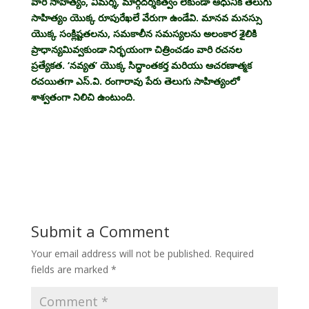
వారి సాహిత్యం, విమర్శ, మార్గదర్శకత్వం లేకుండా ఆధునిక తెలుగు
సాహిత్యం యొక్క రూపురేఖలే వేరుగా ఉండేవి. మానవ మనస్సు
యొక్క సంక్లిష్టతలను, సమకాలీన సమస్యలను అలంకార శైలికి
ప్రాధాన్యమివ్వకుండా నిర్భయంగా చిత్రించడం వారి రచనల
ప్రత్యేకత. ‘నవ్యత’ యొక్క సిద్ధాంతకర్త మరియు ఆచరణాత్మక
రచయితగా ఎస్.వి. రంగారావు పేరు తెలుగు సాహిత్యంలో
శాశ్వతంగా నిలిచి ఉంటుంది.
Submit a Comment
Your email address will not be published.
Required
fields are marked
*