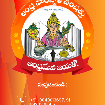
సంప్రదించండి :
+91-9849013697, 91

9920336666