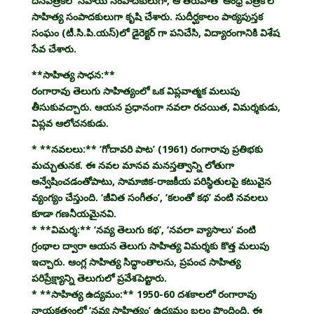
దినపత్రికలో సహాయ సంపాదకులుగా, ఆ తరువాత ‘ఆంధ్ర పత్రిక’లో
సాహిత్య సంపాదకులుగా కృషి చేశారు. సుదీర్ఘకాలం పాఠ్యపుస్తక
సంఘం (టీ.సి.పి.యస్)లో డైరెక్టర్ గా పనిచేసి, విద్యారంగానికి విశేష
సేవ చేశారు.
**సాహిత్య సాధన:**
రంగారావు తెలుగు సాహిత్యంలో ఒక విప్లవాత్మక మలుపు
తీసుకువచ్చారు. ఆయన ప్రధానంగా నవలా రచయిత, విమర్శకుడు,
విప్లవ ఆలోచనకుడు.
* **నవలలు:** ‘గోదావరి పాట’ (1961) రంగారావు ప్రతిభకు
మచ్చుతునక. ఈ నవల మానవ మనస్తత్వాన్ని లోతుగా
అన్వేషించడంతోపాటు, సామాజిక-రాజకీయ పరిస్థితులపై కటువైన
వ్యంగ్యం చేస్తుంది. ‘జీవిత సంగీతం’, ‘కలంతో కథ’ వంటి నవలలు
కూడా గణనీయమైనవి.
* **విమర్శ:** ‘నవ్య తెలుగు కథ’, ‘నవలా వ్యాసాలు’ వంటి
గ్రంథాల ద్వారా ఆయన తెలుగు సాహిత్య విమర్శకు కొత్త మలుపు
ఇచ్చారు. ఆంగ్ల సాహిత్య సిద్ధాంతాలను, ప్రపంచ సాహిత్య
పరిప్రేక్ష్యాన్ని తెలుగులో ప్రవేశపెట్టారు.
* **సాహిత్య ఉద్యమం:** 1950-60 దశకాలలో రంగారావు
నాయకత్వంలో ‘నవ్య సాహిత్యం’ ఉద్యమం బలం పొందింది. ఈ