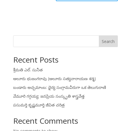
Search
Recent Posts
శ్రీమతి ఎల్. సునీత
ఆలూరు భుజంగరావు (ఆలూరు సత్యనారాయణ శర్మ)
బండారు అచ్చమాంబ: ధైర్య సంగ్రామవీరుగా ఒక తెలుగురాణి
వేమూరి గగ్గయ్య: జనప్రియ సంస్కృతి శాస్త్రవేత్త
పసుమర్తి కృష్ణమూర్తి జీవిత చరిత్ర
Recent Comments
No comments to show.