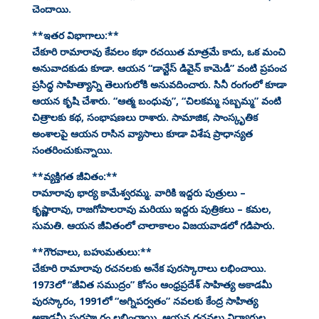
చెందాయి.
**ఇతర విభాగాలు:**
చేకూరి రామారావు కేవలం కథా రచయిత మాత్రమే కాదు, ఒక మంచి
అనువాదకుడు కూడా. ఆయన “డాన్టేస్ డివైన్ కామెడీ” వంటి ప్రపంచ
ప్రసిద్ధ సాహిత్యాన్ని తెలుగులోకి అనువదించారు. సినీ రంగంలో కూడా
ఆయన కృషి చేశారు. “ఆత్మ బంధువు”, “చిలకమ్మ సబ్బమ్మ” వంటి
చిత్రాలకు కథ, సంభాషణలు రాశారు. సామాజిక, సాంస్కృతిక
అంశాలపై ఆయన రాసిన వ్యాసాలు కూడా విశేష ప్రాధాన్యత
సంతరించుకున్నాయి.
**వ్యక్తిగత జీవితం:**
రామారావు భార్య కామేశ్వరమ్మ. వారికి ఇద్దరు పుత్రులు –
కృష్ణారావు, రాజగోపాలరావు మరియు ఇద్దరు పుత్రికలు – కమల,
సుమతి. ఆయన జీవితంలో చాలాకాలం విజయవాడలో గడిపారు.
**గౌరవాలు, బహుమతులు:**
చేకూరి రామారావు రచనలకు అనేక పురస్కారాలు లభించాయి.
1973లో “జీవిత సముద్రం” కోసం ఆంధ్రప్రదేశ్ సాహిత్య అకాడమీ
పురస్కారం, 1991లో “అగ్నిపర్వతం” నవలకు కేంద్ర సాహిత్య
అకాడమీ పురస్కారం లభించాయి. ఆయన రచనలు విద్యార్థుల