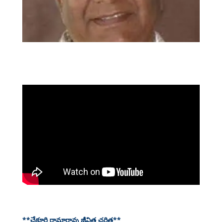
**చేకూరి రామారావు జీవిత చరిత్ర**