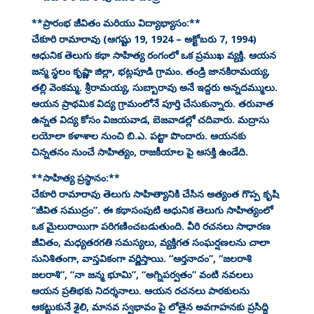
**ప్రారంభ జీవితం మరియు విద్యాభ్యాసం:**
చేకూరి రామారావు (ఆగష్టు 19, 1924 – అక్టోబరు 7, 1994)
ఆధునిక తెలుగు కథా సాహిత్య రంగంలో ఒక ప్రముఖ వ్యక్తి. ఆయన
జన్మ స్థలం కృష్ణా జిల్లా, భట్లపూడి గ్రామం. తండ్రి జానకిరామయ్య,
తల్లి వెంకమ్మ. శ్రీరామయ్య, సుబ్బారావు అనే ఇద్దరు అన్నదమ్ములు.
ఆయన ప్రాథమిక విద్య గ్రామంలోనే పూర్తి చేసుకున్నారు. తరువాత
ఉన్నత విద్య కోసం విజయవాడ, బెజవాడల్లో చదివారు. మద్రాసు
లయోలా కళాశాల నుంచి బి.ఎ. పట్టా పొందారు. ఆయనకు
చిన్నతనం నుంచే సాహిత్యం, రాజకీయాల పై ఆసక్తి ఉండేది.
**సాహిత్య ప్రస్థానం:**
చేకూరి రామారావు తెలుగు సాహిత్యానికి చేసిన అత్యంత గొప్ప కృషి
“జీవిత సముద్రం”. ఈ కథాసంపుటి ఆధునిక తెలుగు సాహిత్యంలో
ఒక మైలురాయిగా పరిగణించబడుతుంది. వీరి రచనలు సాధారణ
జీవితం, మధ్యతరగతి సమస్యలు, వ్యక్తిగత సంఘర్షణలను చాలా
సునిశితంగా, వాస్తవికంగా వర్ణిస్తాయి. “ఆర్తనాదం”, “జలరాశి
జలరాశి”, “నా జన్మ భూమి”, “అగ్నిపర్వతం” వంటి నవలలు
ఆయన ప్రతిభకు నిదర్శనాలు. ఆయన రచనలు పాఠకులను
ఆకట్టుకునే శైలి, మానవ స్వభావం పై లోతైన అవగాహనకు ప్రసిద్ధి