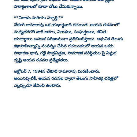
పాఠ్యాంశాలలో కూడా చోటు చేసుకున్నాయి.
**విరాళం మరియు స్ఫూర్తి:**
చేకూరి రామారావు ఒక యథార్థవాది రచయిత. ఆయన రచనలలో
మధ్యతరగతి వారి ఆశలు, నిరాశలు, సంఘర్షణలు, జీవిత
యదార్థాలు బహుళ పరిణామంగా ప్రతిబింబిస్తాయి. ఆధునిక తెలుగు
కథాసాహిత్యాన్ని సంపన్నం చేసిన రచయితలలో ఆయన ఒకరు.
సాధారణ భాష, గట్టి పాత్రచిత్రణ, సామాజిక పరిస్థితుల పై నిష్ఠుర
దృష్టి ఆయన రచనల ప్రత్యేకతలు.
అక్టోబర్ 7, 1994న చేకూరి రామారావు మరణించారు.
అయినప్పటికీ, ఆయన రచనల ద్వారా తెలుగు సాహిత్య చరిత్రలో
ఎల్లప్పుడూ జీవించి ఉంటారు.