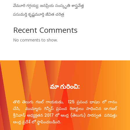
వేమూరి గగ్గయ్య: జనప్రియ సంస్కృతి శాస్త్రవేత్త
పసుమర్తి కృష్ణమూర్తి జీవిత చరిత్ర
Recent Comments
No comments to show.
మా గురించి:
తొలి తెలుగు గజల్ గాయకుడు, 125 ప్రపంచ భాషల లో గానం
చేసి, ముమ్మారు గిన్నీస్ ప్రపంచ రికార్డులు సాధించిన డా.గజల్
శ్రీనివాస్ అధ్యక్షతన 2017 లో ఆంధ్ర (తెలుగు) సారస్వత పరిషత్తు
ఆంధ్ర ప్రదేశ్ లో స్థాపించబడింది.