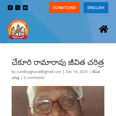



DONATIONS
ENGLISH

చేకూరి రామారావు జీవిత చరిత్ర
by
surekhaghazal@gmail.com
|
Dec 14, 2025
|
జీవిత
చరిత్ర
|
0 comments