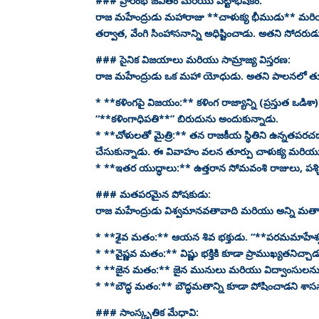
### ప్రారంభ జీవితం మరియు పట్టాభిషేకం:
రాజ మహేంద్రుడు మహారాజు **చాళుక్య భీముడు** మరియు
తర్వాత, వేంగి సింహాసనాన్ని అధిష్టించాడు. అతని సోద
### సైనిక విజయాలు మరియు సామ్రాజ్య విస్తరణ:
రాజ మహేంద్రుడు ఒక మహా యోధుడు. అతని పాలనలో తూర్పు చా
* **కళింగపై విజయం:** కళింగ రాజ్యాన్ని (ప్రస్తుత ఒడి
“**కళింగాధిపతి**” బిరుదును అందుకున్నాడు.
* **చోళులతో మైత్రి:** తన రాజకీయ స్థితిని ఉన్నతపరచడా
చేసుకున్నాడు. ఈ వివాహం వలన తూర్పు చాళుక్య మరియు
* **ఇతర యుద్ధాలు:** ఉత్తరాన సోమవంశి రాజులు, పశ్చి
### మతపరమైన పోషకుడు:
రాజ మహేంద్రుడు విశ్వమానవతావాది మరియు అన్ని మతా
* **శైవ మతం:** ఆయన శివ భక్తుడు. “**పరమమాహేశ్వ
* **వైష్ణవ మతం:** విష్ణు భక్తికి కూడా ప్రాముఖ్యతనిచ్చాడ
* **జైన మతం:** జైన మునులు మరియు విద్వాంసులను త
* **బౌద్ధ మతం:** బౌద్ధమతాన్ని కూడా పోషించాడని శాసన
### సాంస్కృతిక మేధావి: