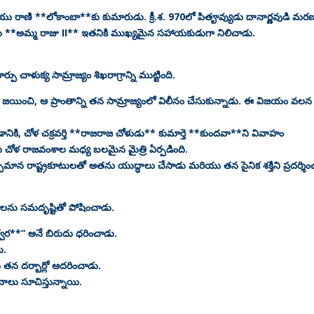
 రాణి **లోకాంబా**కు కుమారుడు. క్రీ.శ. 970లో పితౄవ్యుడు దానార్ణవుడి మర
రుడు **అమ్మ రాజు II** ఇతనికి ముఖ్యమైన సహాయకుడుగా నిలిచాడు.
ళుక్య సామ్రాజ్యం శిఖరాగ్రాన్ని ముట్టింది.
శా) జయించి, ఆ ప్రాంతాన్ని తన సామ్రాజ్యంలో విలీనం చేసుకున్నాడు. ఈ విజయం వలన
నికి, చోళ చక్రవర్తి **రాజరాజ చోళుడు** కుమార్తె **కుందవా**ని వివాహం
 చోళ రాజవంశాల మధ్య బలమైన మైత్రి ఏర్పడింది.
మాన రాష్ట్రకూటులతో అతను యుద్ధాలు చేసాడు మరియు తన సైనిక శక్తిని ప్రదర్శిం
లను సమదృష్టితో పోషించాడు.
ర**” అనే బిరుదు ధరించాడు.
ు.
న దర్బార్లో ఆదరించాడు.
ాలు సూచిస్తున్నాయి.