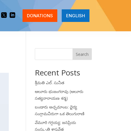


DONATIONS
ENGLISH
Search
Recent Posts
శ్రీమతి ఎల్. సునీత
ఆలూరు భుజంగరావు (ఆలూరు
సత్యనారాయణ శర్మ)
బండారు అచ్చమాంబ: ధైర్య
సంగ్రామవీరుగా ఒక తెలుగురాణి
వేమూరి గగ్గయ్య: జనప్రియ
సంస్కృతి శాస్త్రవేత్త