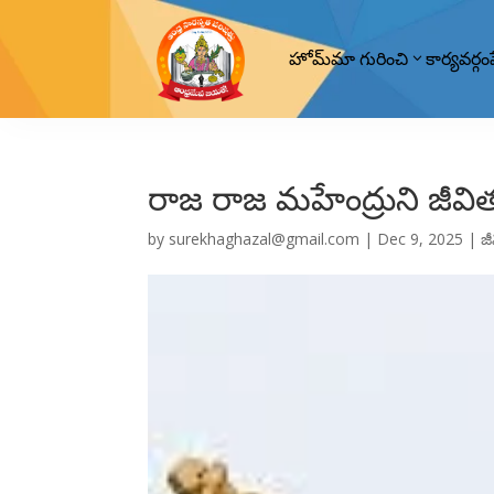
హోమ్
మా గురించి
కార్యవర్గం
రాజ రాజ మహేంద్రుని జీవిత
by
surekhaghazal@gmail.com
|
Dec 9, 2025
|
జీ