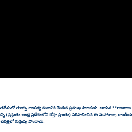
రతదేశంలో తూర్పు చాళుక్య వంశానికి చెందిన ప్రముఖ పాలకుడు. ఆయన **రాజరాజ
ేశాన్ని (ప్రస్తుతం ఆంధ్ర ప్రదేశంలోని కోస్తా ప్రాంతం) పరిపాలించిన ఈ మహారాజు, రాజకీ
త్రలో గుర్తింపు పొందాడు.