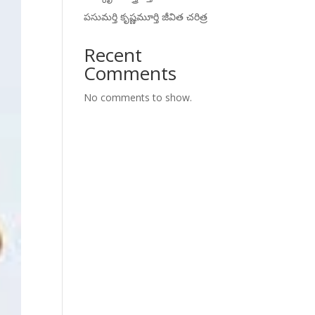
పసుమర్తి కృష్ణమూర్తి జీవిత చరిత్ర
Recent
Comments
No comments to show.