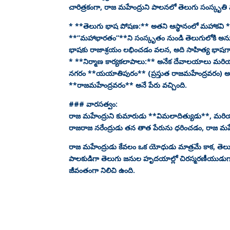
చారిత్రకంగా, రాజ మహేంద్రుని పాలనలో తెలుగు సంస్కృత
* **తెలుగు భాష పోషణ:** అతని ఆస్థానంలో మహాకవి **
**”మహాభారతం”**ని సంస్కృతం నుండి తెలుగులోకి అనువద
భాషకు రాజాశ్రయం లభించడం వలన, అది సాహిత్య భాషగా 
* **నిర్మాణ కార్యకలాపాలు:** అనేక దేవాలయాలు మరియ
నగరం **యయాతిపురం** (ప్రస్తుత రాజమహేంద్రవరం) అతని పే
**రాజమహేంద్రవరం** అనే పేరు వచ్చింది.
### వారసత్వం:
రాజ మహేంద్రుని కుమారుడు **విమలాదిత్యుడు**, మరియు
రాజరాజ నరేంద్రుడు తన తాత పేరును ధరించడం, రాజ మహేంద
రాజ మహేంద్రుడు కేవలం ఒక యోధుడు మాత్రమే కాక, తెలుగ
పాలకుడిగా తెలుగు జనుల హృదయాల్లో చిరస్మరణీయుడుగా
జీవంతంగా నిలిచి ఉంది.