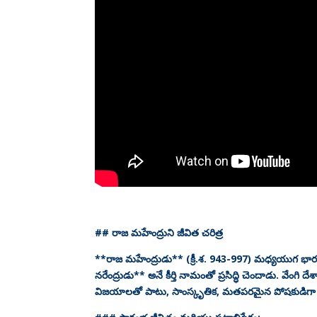
## రాజ మహేంద్రుని జీవిత చరిత్ర
**రాజ మహేంద్రుడు** (క్రీ.శ. 943-997) మధ్యయుగ భా
నరేంద్రుడు** అనే కీర్తి నామంతో ప్రసిద్ధి చెందాడు. వేంగి ద
విజయాలతో పాటు, సాంస్కృతిక, మతపరమైన పోషకుడిగా చరి