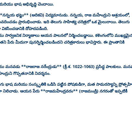
ి మరియు భాష అభివృద్ధి చెందాయి.
నన్నయ భట్టు** (ఆదికవి) విద్యమానుడు. నన్నయ, రాజ మహేంద్రుని ఆశ్రయంలో,
ించడం ప్రారంభించాడు. ఇది తెలుగు సాహిత్య చరిత్రలో ఒక మైలురాయి. తెలుగు
వికసించడానికి దోహదపడింది.
ు సార్వజనిక నిర్మాణాలు ఆయన పాలనలో నిర్మించబడ్డాయి. కళింగంలోని ముఖ్యమై
రు మీదుగా పునర్నిర్మించబడిందని చరిత్రకారులు భావిస్తారు. ఈ ప్రాంతానికి
 మనవడు **రాజరాజ నరేంద్రుడు** (క్రీ.శ. 1022-1063) ప్రసిద్ధ పాలకులు. మ
్రుని గొప్పతనానికి నిదర్శనం.
ు భాష మరియు సంస్కృతికి ఒడిసి పట్టిన పోషకుడిగా, మత సామరస్యాన్ని ప్రోత్సహ
 నిలిచాడు. ఆయన పేరు **రాజమహేంద్రవరం** (రాజమండ్రి) నగరంతో ఇప్పటికీ