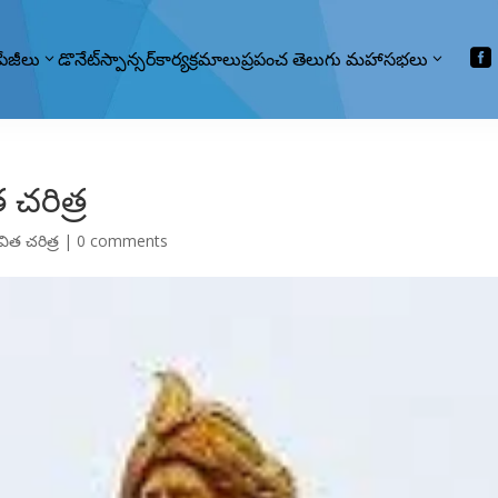

పేజీలు
డొనేట్
స్పాన్సర్
కార్యక్రమాలు
ప్రపంచ తెలుగు మహాసభలు
 చరిత్ర
విత చరిత్ర
|
0 comments