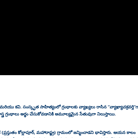
మరియు కవి. సంస్కృత సాహిత్యంలో గ్రంథాలకు వ్యాఖ్యలు రాసిన “వ్యాఖ్యాచక్రవర్తి”గ
త్ర గ్రంథాలు అర్థం చేసుకోవడానికి అమూల్యమైన సేతువుగా నిలుస్తాయి.
ప్రస్తుతం కోల్లాపూర్, మహారాష్ట్ర) గ్రామంలో జన్మించాడని భావిస్తారు. ఆయన కాలం