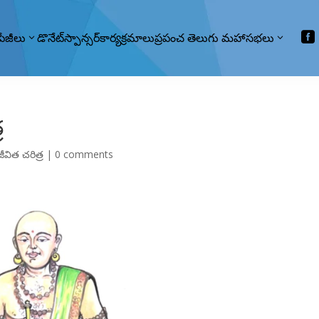

పేజీలు
డొనేట్
స్పాన్సర్
కార్యక్రమాలు
ప్రపంచ తెలుగు మహాసభలు
్ర
జీవిత చరిత్ర
|
0 comments