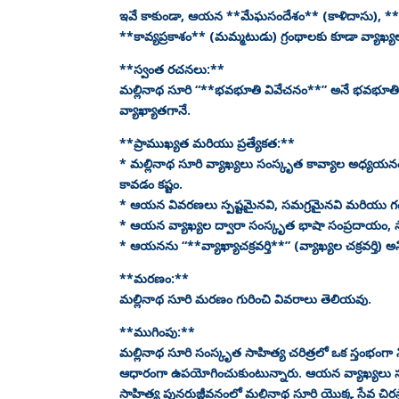
ఇవే కాకుండా, ఆయన **మేఘసందేశం** (కాళిదాసు), **
**కావ్యప్రకాశం** (మమ్మటుడు) గ్రంథాలకు కూడా వ్యాఖ్య
**స్వంత రచనలు:**
మల్లినాథ సూరి “**భవభూతి వివేచనం**” అనే భవభూతి రచ
వ్యాఖ్యాతగానే.
**ప్రాముఖ్యత మరియు ప్రత్యేకత:**
* మల్లినాథ సూరి వ్యాఖ్యలు సంస్కృత కావ్యాల అధ్యయన
కావడం కష్టం.
* ఆయన వివరణలు స్పష్టమైనవి, సమగ్రమైనవి మరియు గ
* ఆయన వ్యాఖ్యల ద్వారా సంస్కృత భాషా సంప్రదాయం, సా
* ఆయనను “**వ్యాఖ్యాచక్రవర్తి**” (వ్యాఖ్యల చక్రవర్తి) అన
**మరణం:**
మల్లినాథ సూరి మరణం గురించి వివరాలు తెలియవు.
**ముగింపు:**
మల్లినాథ సూరి సంస్కృత సాహిత్య చరిత్రలో ఒక స్తంభంగా 
ఆధారంగా ఉపయోగించుకుంటున్నారు. ఆయన వ్యాఖ్యలు సంస్
సాహిత్య పునరుజ్జీవనంలో మల్లినాథ సూరి యొక్క సేవ చిరస