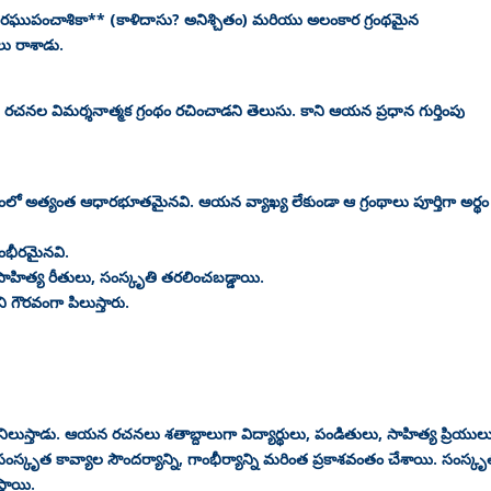
రఘుపంచాశికా** (కాళిదాసు? అనిశ్చితం) మరియు అలంకార గ్రంథమైన
లు రాశాడు.
నల విమర్శనాత్మక గ్రంథం రచించాడని తెలుసు. కాని ఆయన ప్రధాన గుర్తింపు
ంలో అత్యంత ఆధారభూతమైనవి. ఆయన వ్యాఖ్య లేకుండా ఆ గ్రంథాలు పూర్తిగా అర్థం
ంభీరమైనవి.
హిత్య రీతులు, సంస్కృతి తరలించబడ్డాయి.
ి గౌరవంగా పిలుస్తారు.
నిలుస్తాడు. ఆయన రచనలు శతాబ్దాలుగా విద్యార్థులు, పండితులు, సాహిత్య ప్రియుల
కృత కావ్యాల సౌందర్యాన్ని, గాంభీర్యాన్ని మరింత ప్రకాశవంతం చేశాయి. సంస్క
్థాయి.