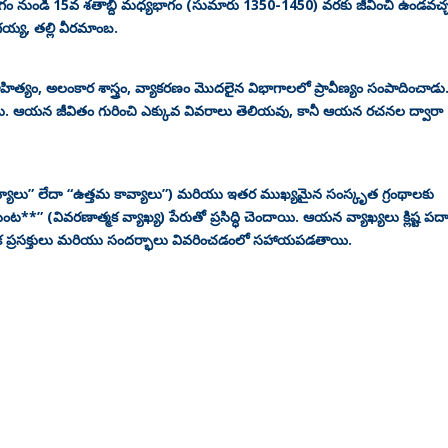
రి భాగం నుండి 15వ శతాబ్ది మధ్యభాగం (సుమారు 1350-1450) వరకు జీవించి ఉండవచ్
య్య, తల్లి వీరమాంబ.
ాహిత్యం, అలంకార శాస్త్రం, వ్యాకరణం మొదలైన విభాగాలలో ప్రావీణ్యం సంపాదించాడు
ందాడు. ఆయన జీవితం గురించి ఎక్కువ వివరాలు తెలియవు, కానీ ఆయన రచనల ద్వారా
వ్యాలు” లేదా “ఉత్తమ కావ్యాలు”) మరియు ఇతర ముఖ్యమైన సంస్కృత గ్రంథాలకు
*” (వివరణాత్మక వ్యాఖ్య) పేరుతో ప్రసిద్ధి చెందాయి. ఆయన వ్యాఖ్యలు క్లిష్ట పద
ిక ప్రసక్తులు మరియు సందర్భాలు వివరించడంలో సహాయపడతాయి.