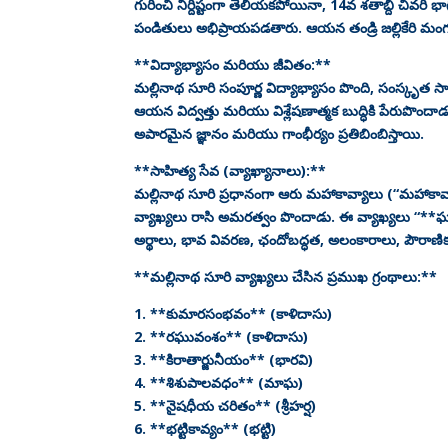
గురించి నిర్దిష్టంగా తెలియకపోయినా, 14వ శతాబ్ది చివ
పండితులు అభిప్రాయపడతారు. ఆయన తండ్రి జల్లికేరి మంగ
**విద్యాభ్యాసం మరియు జీవితం:**
మల్లినాథ సూరి సంపూర్ణ విద్యాభ్యాసం పొంది, సంస్కృత స
ఆయన విద్వత్తు మరియు విశ్లేషణాత్మక బుద్ధికి పేరుపొ
అపారమైన జ్ఞానం మరియు గాంభీర్యం ప్రతిబింబిస్తాయి.
**సాహిత్య సేవ (వ్యాఖ్యానాలు):**
మల్లినాథ సూరి ప్రధానంగా ఆరు మహాకావ్యాలు (“మహాకా
వ్యాఖ్యలు రాసి అమరత్వం పొందాడు. ఈ వ్యాఖ్యలు “**ఘంట*
అర్థాలు, భావ వివరణ, ఛందోబద్ధత, అలంకారాలు, పౌరాణ
**మల్లినాథ సూరి వ్యాఖ్యలు చేసిన ప్రముఖ గ్రంథాలు:**
1. **కుమారసంభవం** (కాళిదాసు)
2. **రఘువంశం** (కాళిదాసు)
3. **కిరాతార్జునీయం** (భారవి)
4. **శిశుపాలవధం** (మాఘ)
5. **నైషధీయ చరితం** (శ్రీహర్ష)
6. **భట్టికావ్యం** (భట్టి)