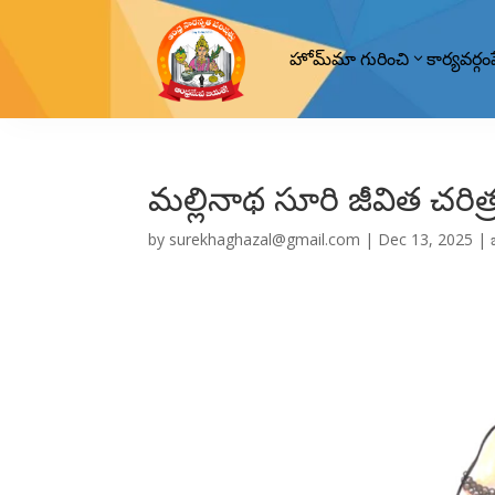
హోమ్
మా గురించి
కార్యవర్గం
మల్లినాథ సూరి జీవిత చరిత
by
surekhaghazal@gmail.com
|
Dec 13, 2025
|