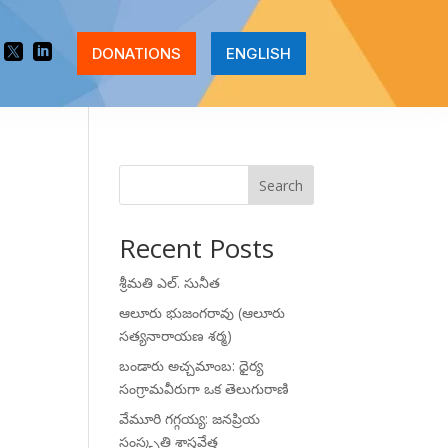


DONATIONS
ENGLISH
Search
Recent Posts
శ్రీమతి ఎల్. సునీత
ఆలూరు భుజంగరావు (ఆలూరు
సత్యనారాయణ శర్మ)
బండారు అచ్చమాంబ: ధైర్య
సంగ్రామవీరుగా ఒక తెలుగురాణి
వేమూరి గగ్గయ్య: జనప్రియ
సంస్కృతి శాస్త్రవేత్త