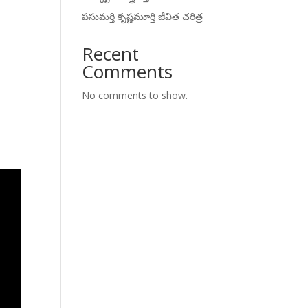
పసుమర్తి కృష్ణమూర్తి జీవిత చరిత్ర
Recent
Comments
No comments to show.