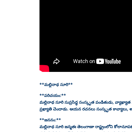
**మల్లినాథ సూరి**
**పరిచయం:**
మల్లినాథ సూరి సుప్రసిద్ధ సంస్కృత పండితుడు, వ్యాఖ్యాత 
ప్రఖ్యాతి చెందాడు. ఆయన రచనలు సంస్కృత కావ్యాలు, శాస్
**జననం:**
మల్లినాథ సూరి జన్మతః తెలంగాణా రాష్ట్రంలోని కోలానూపక (