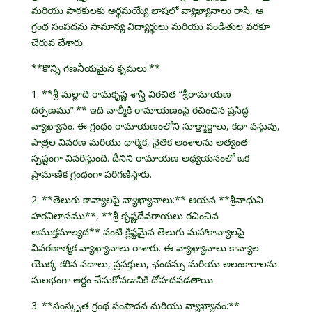
మరియు పాఠకులకు అర్థమయ్యే భాషలో వ్యాఖ్యానాలు రాసి, ఆ
గ్రంథ సంపదను సామాన్య విద్యార్థులు మరియు పండితుల వరకూ
చేరువ చేశారు.
**కొన్ని గణనీయమైన కృషులు:**
1. **శ్రీ మల్లాది రామకృష్ణ శాస్త్రి విరచిత “శ్రీరామాయణ
దర్పణము”:** ఇది వాల్మీకి రామాయణంపై రచించిన ప్రసిద్ధ
వ్యాఖ్యానం. ఈ గ్రంథం రామాయణంలోని సూక్ష్మార్థాలు, కథా వస్తువు,
పాత్రల వివరణ మరియు ధార్మిక, నైతిక అంశాలను అత్యంత
స్పష్టంగా వివరిస్తుంది. దీనిని రామాయణ అధ్యయనంలో ఒక
ప్రామాణిక గ్రంథంగా పరిగణిస్తారు.
2. **తెలుగు కావ్యాలపై వ్యాఖ్యానాలు:** ఆయన **శ్రీనాథుని
హరవిలాసము**, **శ్రీ కృష్ణదేవరాయలు రచించిన
ఆముక్తమాల్యద** వంటి క్లిష్టమైన తెలుగు మహాకావ్యాలపై
వివరణాత్మక వ్యాఖ్యానాలు రాశారు. ఈ వ్యాఖ్యానాలు కావ్యాల
యొక్క కఠిన పదాలు, ప్రసక్తులు, ఛందస్సు మరియు అలంకారాలను
సులభంగా అర్థం చేసుకోవడానికి దోహదపడతాయి.
3. **సంస్కృత గ్రంథ సంపాదన మరియు వ్యాఖ్యానం:**