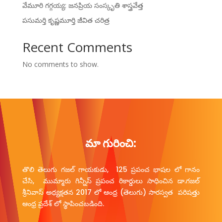
వేమూరి గగ్గయ్య: జనప్రియ సంస్కృతి శాస్త్రవేత్త
పసుమర్తి కృష్ణమూర్తి జీవిత చరిత్ర
Recent Comments
No comments to show.
మా గురించి:
తొలి తెలుగు గజల్ గాయకుడు, 125 ప్రపంచ భాషల లో గానం
చేసి, ముమ్మారు గిన్నీస్ ప్రపంచ రికార్డులు సాధించిన డా.గజల్
శ్రీనివాస్ అధ్యక్షతన 2017 లో ఆంధ్ర (తెలుగు) సారస్వత పరిషత్తు
ఆంధ్ర ప్రదేశ్ లో స్థాపించబడింది.