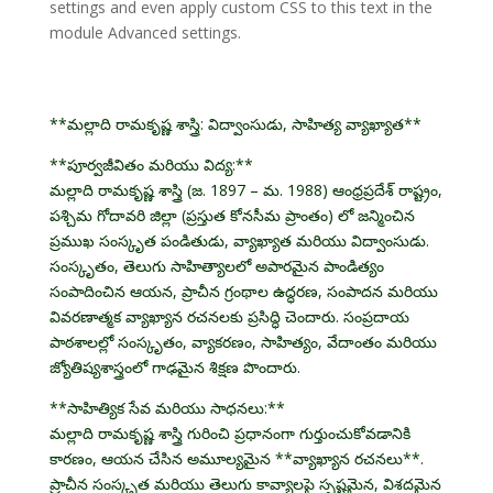
settings and even apply custom CSS to this text in the
module Advanced settings.
**మల్లాది రామకృష్ణ శాస్త్రి: విద్వాంసుడు, సాహిత్య వ్యాఖ్యాత**
**పూర్వజీవితం మరియు విద్య:**
మల్లాది రామకృష్ణ శాస్త్రి (జ. 1897 – మ. 1988) ఆంధ్రప్రదేశ్ రాష్ట్రం,
పశ్చిమ గోదావరి జిల్లా (ప్రస్తుత కోనసీమ ప్రాంతం) లో జన్మించిన
ప్రముఖ సంస్కృత పండితుడు, వ్యాఖ్యాత మరియు విద్వాంసుడు.
సంస్కృతం, తెలుగు సాహిత్యాలలో అపారమైన పాండిత్యం
సంపాదించిన ఆయన, ప్రాచీన గ్రంథాల ఉద్ధరణ, సంపాదన మరియు
వివరణాత్మక వ్యాఖ్యాన రచనలకు ప్రసిద్ధి చెందారు. సంప్రదాయ
పాఠశాలల్లో సంస్కృతం, వ్యాకరణం, సాహిత్యం, వేదాంతం మరియు
జ్యోతిష్యశాస్త్రంలో గాఢమైన శిక్షణ పొందారు.
**సాహిత్యిక సేవ మరియు సాధనలు:**
మల్లాది రామకృష్ణ శాస్త్రి గురించి ప్రధానంగా గుర్తుంచుకోవడానికి
కారణం, ఆయన చేసిన అమూల్యమైన **వ్యాఖ్యాన రచనలు**.
ప్రాచీన సంస్కృత మరియు తెలుగు కావ్యాలపై స్పష్టమైన, విశదమైన