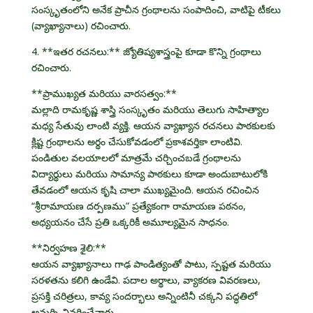
సంస్కృతంలోని అనేక ప్రాచీన గ్రంథాలను సంపాదించి, వాటిపై టీకలు
(వ్యాఖ్యానాలు) రచించారు.
4. **ఇతర రచనలు:** జ్యోతిష్యశాస్త్రంపై కూడా కొన్ని గ్రంథాలు
రచించారు.
**ప్రాముఖ్యత మరియు వారసత్వం:**
మల్లాది రామకృష్ణ శాస్త్రి సంస్కృతం మరియు తెలుగు సాహిత్యాల
మధ్య సేతువు లాంటి వ్యక్తి. ఆయన వ్యాఖ్యాన రచనలు పాఠకులకు
క్లిష్ట గ్రంథాలను అర్థం చేసుకోవడంలో ప్రకాశవర్తికా లాంటివి.
పండితుల వలయాలలో మాత్రమే చర్చించబడే గ్రంథాలను
విద్యార్థులు మరియు సామాన్య పాఠకులు కూడా అందుబాటులోకి
తేవడంలో ఆయన కృషి చాలా ముఖ్యమైంది. ఆయన రచించిన
“శ్రీరామాయణ దర్పణము” ప్రత్యేకంగా రామాయణ పఠనం,
అధ్యయనం చేసే ప్రతి ఒక్కరికీ అమూల్యమైన సాధనం.
**నిర్వహణ శైలి:**
ఆయన వ్యాఖ్యానాలు గాఢ పాండిత్యంతో పాటు, స్పష్టత మరియు
సరళతను కలిగి ఉండేవి. పదాల అర్థాలు, వ్యాకరణ వివరణలు,
ప్రసక్తి చరిత్రలు, కావ్య సందర్భాలు అన్నింటినీ చక్కని పద్ధతిలో
అమర్చి వివరించేవారు.