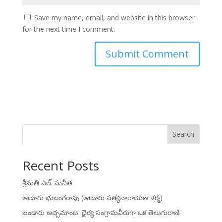
Save my name, email, and website in this browser
for the next time I comment.
Search
Recent Posts
శ్రీమతి ఎల్. సునీత
ఆలూరు భుజంగరావు (ఆలూరు సత్యనారాయణ శర్మ)
బండారు అచ్చమాంబ: ధైర్య సంగ్రామవీరుగా ఒక తెలుగురాణి