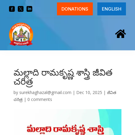



DONATIONS
ENGLISH

మల్లాది రామకృష్ణ శాస్త్రి జీవిత
చరిత్ర
by
surekhaghazal@gmail.com
|
Dec 10, 2025
|
జీవిత
చరిత్ర
|
0 comments