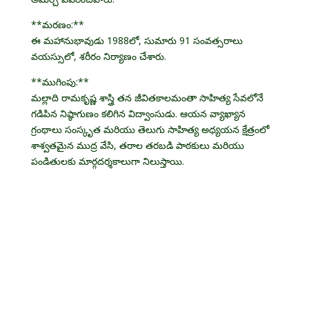
**మరణం:**
ఈ మహానుభావుడు 1988లో, సుమారు 91 సంవత్సరాలు
వయస్సులో, శరీరం నిర్యాణం చేశారు.
**ముగింపు:**
మల్లాది రామకృష్ణ శాస్త్రి తన జీవితకాలమంతా సాహిత్య సేవలోనే
గడిపిన నిష్ఠాగుణం కలిగిన విద్వాంసుడు. ఆయన వ్యాఖ్యాన
గ్రంథాలు సంస్కృత మరియు తెలుగు సాహిత్య అధ్యయన క్షేత్రంలో
శాశ్వతమైన ముద్ర వేసి, తరాల తరబడి పాఠకులు మరియు
పండితులకు మార్గదర్శకాలుగా నిలుస్తాయి.