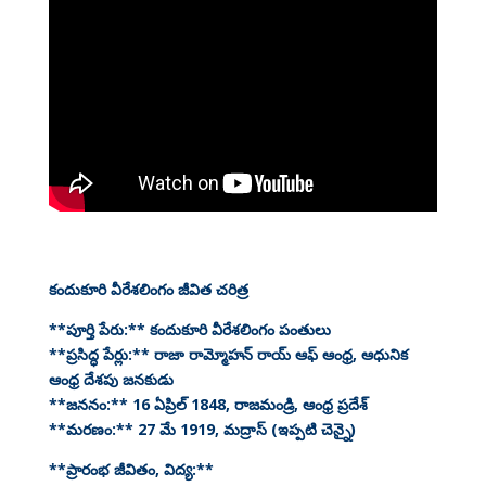
కందుకూరి వీరేశలింగం జీవిత చరిత్ర
**పూర్తి పేరు:** కందుకూరి వీరేశలింగం పంతులు
**ప్రసిద్ధ పేర్లు:** రాజా రామ్మోహన్ రాయ్ ఆఫ్ ఆంధ్ర, ఆధునిక
ఆంధ్ర దేశపు జనకుడు
**జననం:** 16 ఏప్రిల్ 1848, రాజమండ్రి, ఆంధ్ర ప్రదేశ్
**మరణం:** 27 మే 1919, మద్రాస్ (ఇప్పటి చెన్నై)
**ప్రారంభ జీవితం, విద్య:**