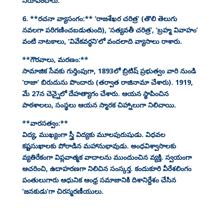
నిరూపించారు.
6. **రచనా వ్యాసంగం:** ‘రాజశేఖర చరిత్ర’ (తొలి తెలుగు
నవలగా పరిగణించబడుతుంది), ‘సత్యవతీ చరిత్ర’, ‘బ్రహ్మ వివాహం’
వంటి నాటకాలు, ‘వివేకవర్ధని’లో వందలాది వ్యాసాలు రాశారు.
**గౌరవాలు, మరణం:**
సామాజిక సేవకు గుర్తింపుగా, 1893లో బ్రిటిష్ ప్రభుత్వం వారి నుండి
‘రాజా’ బిరుదును పొందారు (తర్వాత రాజినామా చేశారు). 1919,
మే 27న చెన్నైలో దేహత్యాగం చేశారు. ఆయన స్థాపించిన
పాఠశాలలు, సంస్థలు ఆయన స్మారక చిహ్నాలుగా నిలిచాయి.
**వారసత్వం:**
విద్య, ముఖ్యంగా స్త్రీ విద్యకు మూలపురుషుడు. విధవల
కష్టసుఖాలకు పోరాడిన మహానుభావుడు. అంధవిశ్వాసాలకు
వ్యతిరేకంగా విప్లవాత్మక వాదాలను ముందుంచిన వ్యక్తి. స్వయంగా
ఆచరించి, ఉదాహరణగా నిలిచిన సంస్కర్త. కందుకూరి వీరేశలింగం
పంతులుగారు ఆధునిక ఆంధ్ర సమాజానికి దిశానిర్దేశం చేసిన
‘జనకుడు’గా చిరస్మరణీయులు.