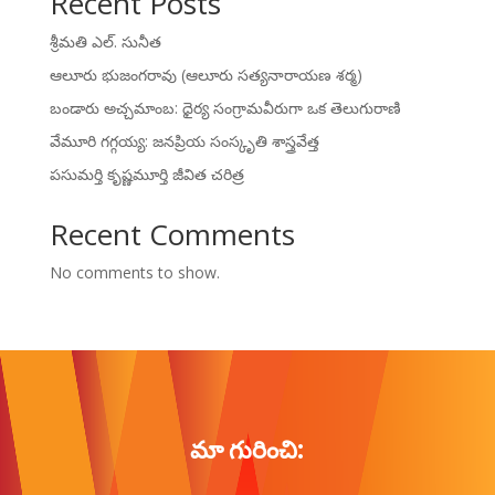
Recent Posts
శ్రీమతి ఎల్. సునీత
ఆలూరు భుజంగరావు (ఆలూరు సత్యనారాయణ శర్మ)
బండారు అచ్చమాంబ: ధైర్య సంగ్రామవీరుగా ఒక తెలుగురాణి
వేమూరి గగ్గయ్య: జనప్రియ సంస్కృతి శాస్త్రవేత్త
పసుమర్తి కృష్ణమూర్తి జీవిత చరిత్ర
Recent Comments
No comments to show.
మా గురించి: