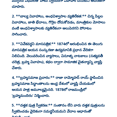
ముగ్గురు విధవలతో పాటు స్వయంగా వివాహం చేసుకుని ఆచరణగా
చూపారు.
2. **బాల్య వివాహాలు, అంధవిశ్వాసాల వ్యతిరేకత:** చిన్న పిల్లల
వివాహాలు, జాతి భేదాలు, గొర్రెల దోచుకోవడం, మాంత్రికుల మోసాలు
వంటి అంధవిశ్వాసాలకు వ్యతిరేకంగా అలుపెరగని పోరాటం
సాగించారు.
3. **వివేకవర్ధని మాసపత్రిక:** 1874లో ఆరంభించిన ఈ తెలుగు
మాసపత్రిక ఆయన సంస్కరణా ఉద్యమానికి ప్రధాన వేదికగా
నిలిచింది. వెలువరించిన వ్యాసాలు, వినూత్న నాటకాలు (సత్యవతీ
చరిత్ర, బ్రహ్మ వివాహం), కథల ద్వారా సామాజిక చైతన్యాన్ని వ్యాప్తి
చేశారు.
4. **బ్రహ్మసమాజ ప్రచారం:** రాజా రామ్మోహన్ రాయ్ స్థాపించిన
బ్రహ్మసమాజ సిద్ధాంతాలను ఆంధ్ర దేశంలో వ్యాప్తి చేయడంలో
ఆయన పాత్ర అమూల్యమైనది. 1878లో రాజమండ్రిలో
‘బ్రహ్మమందిరం’ నిర్మించారు.
5. **దత్తక పుత్ర స్వీకరణ:** సంతానం లేని వారు దత్తక పుత్రులను
స్వీకరించడం వైదికంగా సమర్థనీయమని వేదాల ఆధారంతో