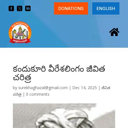



DONATIONS
ENGLISH

కందుకూరి వీరేశలింగం జీవిత
చరిత్ర
by
surekhaghazal@gmail.com
|
Dec 14, 2025
|
జీవిత
చరిత్ర
|
0 comments