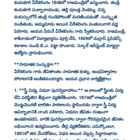
కందుకూరి వీరేశలింగం 1848లో రాజమండ్రిలో జన్మించారు. తండ్రి
కందుకూరి సుబ్బారాయుడు, తల్లి పూండ్ల వెంకమ్మ. చిన్న
వయస్సులోనే తండ్రి గుండెపోటుతో మరణించడంతో, సంస్కృత
పండితుడు, అమ్మమామ అయిన వీరేశలింగం పంతులుగారి వద్ద
పెరిగారు. ఆయన పేరునే వీరేశలింగం గారు స్వీకరించారు. రాజమండ్రి,
కాకినాడలలో విద్యాభ్యాసం పూర్తి చేసి, 1869లో మద్రాస్ ప్రెసిడెన్సీ
కళాశాల నుండి బి.ఎ. పట్టా పొందారు. స్కూల్ అసిస్టెంట్ మాస్టర్గా
ఉద్యోగం ప్రారంభించారు.
**సామాజిక సంస్కర్తగా:**
వీరేశలింగం గారు జీవితాంతం సామాజిక కుళ్ళు, అంధవిశ్వాసాల
పోరాటానికి అంకితమయ్యారు. ఆయన ప్రధాన కార్యక్షేత్రాలు:
1. **స్త్రీ విద్య, విధవా పునర్వివాహాలు:** ఆ కాలంలో స్త్రీలకు విద్య
లేని పరిస్థితిని తీవ్రంగా వ్యతిరేకించారు. 1874లో రాజమండ్రిలో
మొట్టమొదటి బాలికల పాఠశాలను స్థాపించడం ద్వారా స్త్రీ విద్య
అవిర్భావానికి నాంది పలికారు. విధవల జీవితం దుఃఖంగా
ఉండకూడదని, వారికి పునర్వివాహాల ద్వారా గౌరవప్రదమైన జీవితం
లభించాలని ఉద్యమించారు. తీవ్ర వ్యతిరేకతను ఎదుర్కొంటూ,
1881లో తన మేనకోడలు, విధవ అయిన చెల్లప్ప సిద్ధారంభాను