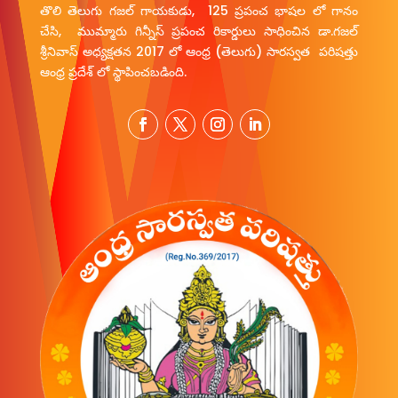
తొలి తెలుగు గజల్ గాయకుడు, 125 ప్రపంచ భాషల లో గానం
చేసి, ముమ్మారు గిన్నీస్ ప్రపంచ రికార్డులు సాధించిన డా.గజల్
శ్రీనివాస్ అధ్యక్షతన 2017 లో ఆంధ్ర (తెలుగు) సారస్వత పరిషత్తు
ఆంధ్ర ప్రదేశ్ లో స్థాపించబడింది.