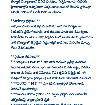
తర్వాత విద్యాశాఖలో వివిధ పదవులు నిర్వహించారు. చివరకు
హైదరాబాద్లోని ఉస్మానియా విశ్వవిద్యాలయంలో తెలుగు ప్రొఫెసర్గా
పనిచేసి 1954లో పదవీ విరమణ చేశారు.
**సాహిత్య ప్రస్థానం:**
జాషువా సాంప్రదాయకమైన మరియు ఆధునిక పద్యశైలుల
రెండింటినీ ప్రయోగించారు. వారి రచనలు సామాజిక సమస్యలు,
మానవీయ విలువలు, ఆధ్యాత్మికత వంటి అంశాలను స్పృశించాయి.
వారి కవిత్వంలో తీవ్రమైన విప్లవాత్మక భావనలు మరియు మార్పు
కోసం వేదిక ఉండేది.
**ప్రముఖ రచనలు:**
* **గబ్బిలం (1941):** ఇది వారి అత్యంత ప్రసిద్ధ మరియు
ప్రభావవంతమైన రచన. ఇది ఒక సామాజిక మహాకావ్యం, దళితుల
బాధలు మరియు వారి విమోచన కోసం కృషిని చిత్రిస్తుంది. ఈ
కావ్యంలో గబ్బిలం (గబ్బిలం) ఒక రూపకంగా ఉపయోగించబడింది.
* **ఫిరదౌసి (1932):** మానవుడి అంతర్గత పోరాటాలను
వివరించే ఖండకావ్యం.
* **కాండం నెరదం (1953):** స్వాతంత్ర్యానంతర భారతదేశ
పరిస్థితులపై వ్యాఖ్యానించే కృతి.
* **బాపూజీ (1947):** మహాత్మా గాంధీ జీవితం మరియు