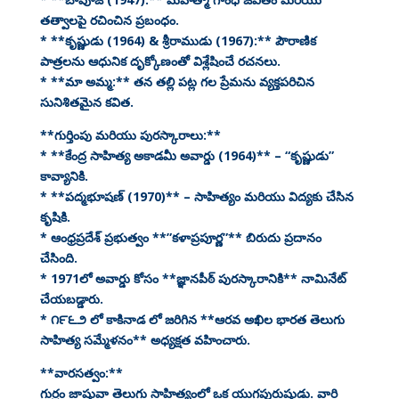
తత్వాలపై రచించిన ప్రబంధం.
* **కృష్ణుడు (1964) & శ్రీరాముడు (1967):** పౌరాణిక
పాత్రలను ఆధునిక దృక్కోణంతో విశ్లేషించే రచనలు.
* **మా అమ్మ:** తన తల్లి పట్ల గల ప్రేమను వ్యక్తపరిచిన
సునిశితమైన కవిత.
**గుర్తింపు మరియు పురస్కారాలు:**
* **కేంద్ర సాహిత్య అకాడమీ అవార్డు (1964)** – “కృష్ణుడు”
కావ్యానికి.
* **పద్మభూషణ్ (1970)** – సాహిత్యం మరియు విద్యకు చేసిన
కృషికి.
* ఆంధ్రప్రదేశ్ ప్రభుత్వం **”కళాప్రపూర్ణ”** బిరుదు ప్రదానం
చేసింది.
* 1971లో అవార్డు కోసం **జ్ఞానపీఠ్ పురస్కారానికి** నామినేట్
చేయబడ్డారు.
* ౧౯౬౨ లో కాకినాడ లో జరిగిన **ఆరవ అఖిల భారత తెలుగు
సాహిత్య సమ్మేళనం** అధ్యక్షత వహించారు.
**వారసత్వం:**
గుర్రం జాషువా తెలుగు సాహిత్యంలో ఒక యుగపురుషుడు. వారి