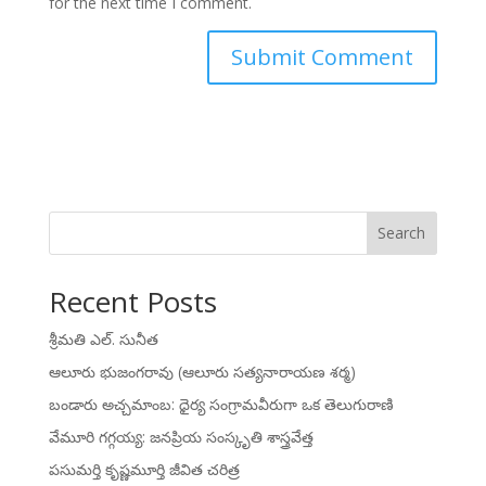
for the next time I comment.
Search
Recent Posts
శ్రీమతి ఎల్. సునీత
ఆలూరు భుజంగరావు (ఆలూరు సత్యనారాయణ శర్మ)
బండారు అచ్చమాంబ: ధైర్య సంగ్రామవీరుగా ఒక తెలుగురాణి
వేమూరి గగ్గయ్య: జనప్రియ సంస్కృతి శాస్త్రవేత్త
పసుమర్తి కృష్ణమూర్తి జీవిత చరిత్ర