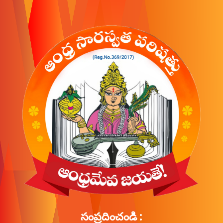
సంప్రదించండి :