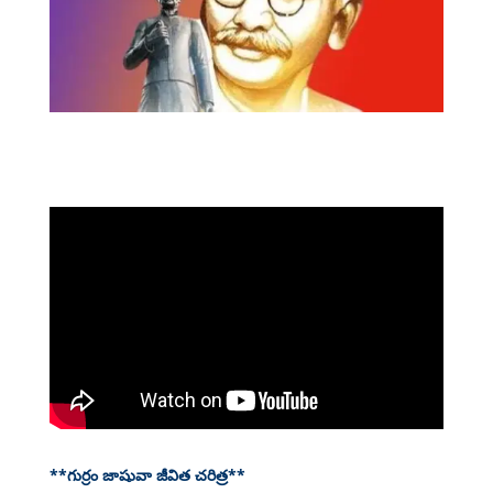
**గుర్రం జాషువా జీవిత చరిత్ర**