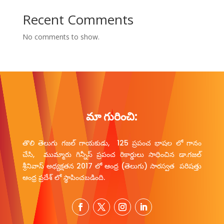
Recent Comments
No comments to show.
మా గురించి:
తొలి తెలుగు గజల్ గాయకుడు, 125 ప్రపంచ భాషల లో గానం
చేసి, ముమ్మారు గిన్నీస్ ప్రపంచ రికార్డులు సాధించిన డా.గజల్
శ్రీనివాస్ అధ్యక్షతన 2017 లో ఆంధ్ర (తెలుగు) సారస్వత పరిషత్తు
ఆంధ్ర ప్రదేశ్ లో స్థాపించబడింది.