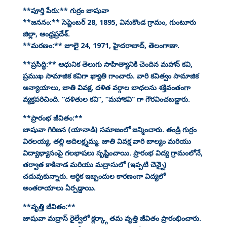
**పూర్తి పేరు:** గుర్రం జాషువా
**జననం:** సెప్టెంబర్ 28, 1895, వినుకొండ గ్రామం, గుంటూరు
జిల్లా, ఆంధ్రప్రదేశ్.
**మరణం:** జూలై 24, 1971, హైదరాబాద్, తెలంగాణా.
**ప్రసిద్ధి:** ఆధునిక తెలుగు సాహిత్యానికి చెందిన మహాన్ కవి,
ప్రముఖ సామాజిక కవిగా ఖ్యాతి గాంచారు. వారి కవిత్వం సామాజిక
అన్యాయాలు, జాతి వివక్ష, దళిత వర్గాల బాధలను శక్తివంతంగా
వ్యక్తపరిచింది. “దళితుల కవి”, “మహాకవి” గా గౌరవించబడ్డారు.
**ప్రారంభ జీవితం:**
జాషువా గిరిజన (యానాడి) సమాజంలో జన్మించారు. తండ్రి గుర్రం
విఠలయ్య, తల్లి అదిలక్ష్మమ్మ. జాతి వివక్ష వారి బాల్యం మరియు
విద్యాభ్యాసంపై గలభాషలు సృష్టించాయి. ప్రారంభ విద్య గ్రామంలోనే,
తర్వాత కాకినాడ మరియు మద్రాసులో (ఇప్పటి చెన్నై)
చదువుకున్నారు. ఆర్థిక ఇబ్బందుల కారణంగా విద్యలో
అంతరాయాలు ఏర్పడ్డాయి.
**వృత్తి జీవితం:**
జాషువా మద్రాస్ రైల్వేలో క్లర్క్గా తమ వృత్తి జీవితం ప్రారంభించారు.