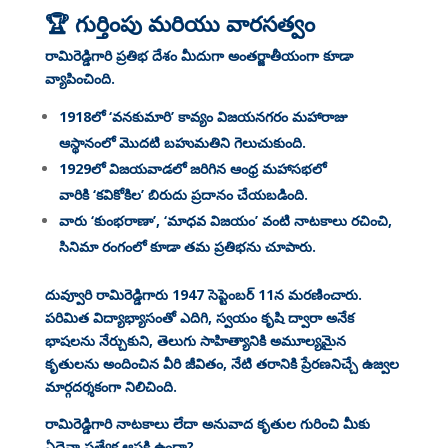
🏆 గుర్తింపు మరియు వారసత్వం
రామిరెడ్డిగారి ప్రతిభ దేశం మీదుగా అంతర్జాతీయంగా కూడా
వ్యాపించింది.
1918లో ‘వనకుమారి’ కావ్యం విజయనగరం మహారాజు
ఆస్థానంలో మొదటి బహుమతిని గెలుచుకుంది
.
1929లో విజయవాడలో జరిగిన ఆంధ్ర మహాసభలో
వారికి ‘కవికోకిల’ బిరుదు ప్రదానం చేయబడింది
.
వారు ‘కుంభరాణా’, ‘మాధవ విజయం’ వంటి నాటకాలు రచించి,
సినిమా రంగంలో కూడా తమ ప్రతిభను చూపారు
.
దువ్వూరి రామిరెడ్డిగారు 1947 సెప్టెంబర్ 11న మరణించారు
.
పరిమిత విద్యాభ్యాసంతో ఎదిగి, స్వయం కృషి ద్వారా అనేక
భాషలను నేర్చుకుని, తెలుగు సాహిత్యానికి అమూల్యమైన
కృతులను అందించిన వీరి జీవితం, నేటి తరానికి ప్రేరణనిచ్చే ఉజ్వల
మార్గదర్శకంగా నిలిచింది.
రామిరెడ్డిగారి నాటకాలు లేదా అనువాద కృతుల గురించి మీకు
ఏదైనా ప్రత్యేక ఆసక్తి ఉందా?