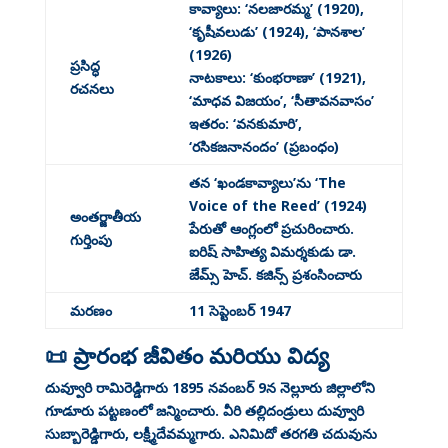
కావ్యాలు: ‘నలజారమ్మ’ (1920),
‘కృషీవలుడు’ (1924), ‘పానశాల’
(1926)
ప్రసిద్ధ
నాటకాలు: ‘కుంభరాణా’ (1921),
రచనలు
‘మాధవ విజయం’, ‘సీతావనవాసం’
ఇతరం: ‘వనకుమారి’,
‘రసికజనానందం’ (ప్రబంధం)
తన ‘ఖండకావ్యాలు’ను ‘The
Voice of the Reed’ (1924)
అంతర్జాతీయ
పేరుతో ఆంగ్లంలో ప్రచురించారు.
గుర్తింపు
ఐరిష్ సాహిత్య విమర్శకుడు డా.
జేమ్స్ హెచ్. కజిన్స్ ప్రశంసించారు
మరణం
11 సెప్టెంబర్ 1947
📜 ప్రారంభ జీవితం మరియు విద్య
దువ్వూరి రామిరెడ్డిగారు 1895 నవంబర్ 9న నెల్లూరు జిల్లాలోని
గూడూరు పట్టణంలో జన్మించారు
. వీరి తల్లిదండ్రులు దువ్వూరి
సుబ్బారెడ్డిగారు, లక్ష్మీదేవమ్మగారు
. ఎనిమిదో తరగతి చదువును