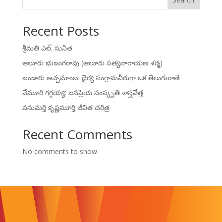
Recent Posts
శ్రీమతి ఎల్. సునీత
ఆలూరు భుజంగరావు (ఆలూరు సత్యనారాయణ శర్మ)
బండారు అచ్చమాంబ: ధైర్య సంగ్రామవీరుగా ఒక తెలుగురాణి
వేమూరి గగ్గయ్య: జనప్రియ సంస్కృతి శాస్త్రవేత్త
పసుమర్తి కృష్ణమూర్తి జీవిత చరిత్ర
Recent Comments
No comments to show.