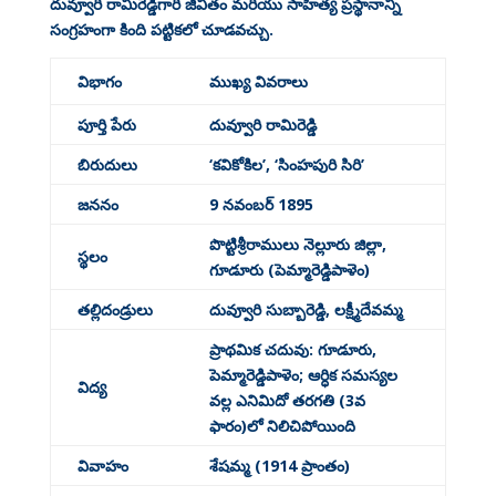
దువ్వూరి రామిరెడ్డిగారి జీవితం మరియు సాహిత్య ప్రస్థానాన్ని
సంగ్రహంగా కింది పట్టికలో చూడవచ్చు.
విభాగం
ముఖ్య వివరాలు
పూర్తి పేరు
దువ్వూరి రామిరెడ్డి
బిరుదులు
‘కవికోకిల’, ‘సింహపురి సిరి’
జననం
9 నవంబర్ 1895
పొట్టిశ్రీరాములు నెల్లూరు జిల్లా,
స్థలం
గూడూరు (పెమ్మారెడ్డిపాళెం)
తల్లిదండ్రులు
దువ్వూరి సుబ్బారెడ్డి, లక్ష్మీదేవమ్మ
ప్రాథమిక చదువు: గూడూరు,
పెమ్మారెడ్డిపాళెం; ఆర్ధిక సమస్యల
విద్య
వల్ల ఎనిమిదో తరగతి (3వ
ఫారం)లో నిలిచిపోయింది
వివాహం
శేషమ్మ (1914 ప్రాంతం)