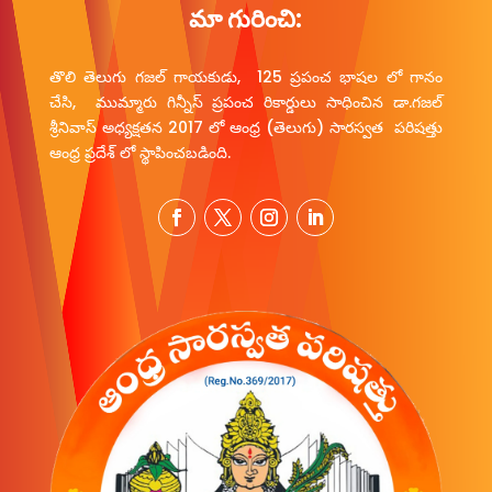
మా గురించి:
తొలి తెలుగు గజల్ గాయకుడు, 125 ప్రపంచ భాషల లో గానం
చేసి, ముమ్మారు గిన్నీస్ ప్రపంచ రికార్డులు సాధించిన డా.గజల్
శ్రీనివాస్ అధ్యక్షతన 2017 లో ఆంధ్ర (తెలుగు) సారస్వత పరిషత్తు
ఆంధ్ర ప్రదేశ్ లో స్థాపించబడింది.