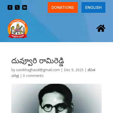



DONATIONS
ENGLISH

దువ్వూరి రామిరెడ్డి
by
surekhaghazal@gmail.com
|
Dec 9, 2025
|
జీవిత
చరిత్ర
|
0 comments