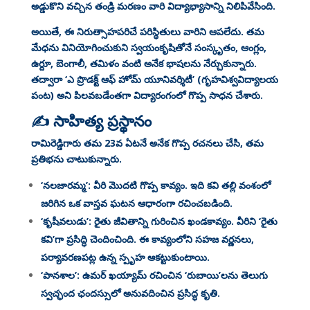
అడ్డుకొని వచ్చిన తండ్రి మరణం వారి విద్యాభ్యాసాన్ని నిలిపివేసింది
.
అయితే, ఈ నిరుత్సాహపరిచే పరిస్థితులు వారిని ఆపలేదు. తమ
మేధను వినియోగించుకుని స్వయంకృషితోనే సంస్కృతం, ఆంగ్లం,
ఉర్దూ, బెంగాలీ, తమిళం వంటి అనేక భాషలను నేర్చుకున్నారు
.
తద్వారా ‘ఎ ప్రొడక్ట్ ఆఫ్ హోమ్ యూనివర్శిటీ’ (గృహవిశ్వవిద్యాలయ
పంట) అని పిలవబడేంతగా విద్యారంగంలో గొప్ప సాధన చేశారు
.
✍️ సాహిత్య ప్రస్థానం
రామిరెడ్డిగారు తమ 23వ ఏటనే అనేక గొప్ప రచనలు చేసి, తమ
ప్రతిభను చాటుకున్నారు
.
‘నలజారమ్మ’: వీరి మొదటి గొప్ప కావ్యం. ఇది కవి తల్లి వంశంలో
జరిగిన ఒక వాస్తవ ఘటన ఆధారంగా రచించబడింది
.
‘కృషీవలుడు’: రైతు జీవితాన్ని గురించిన ఖండకావ్యం. వీరిని ‘రైతు
కవి’గా ప్రసిద్ధి చెందించింది. ఈ కావ్యంలోని సహజ వర్ణనలు,
పర్యావరణపట్ల ఉన్న స్పృహ ఆకట్టుకుంటాయి
.
‘పానశాల’: ఉమర్ ఖయ్యామ్ రచించిన ‘రుబాయి’లను తెలుగు
స్వచ్ఛంద ఛందస్సులో అనువదించిన ప్రసిద్ధ కృతి
.