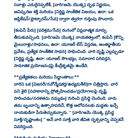
సవాళ్లు ఎదురైనప్పటికీ, [వారి/ఆమె యొక్క] దృఢ నిర్ణయం,
ఆవిష్కరణ శక్తి మరియు [నిర్దిష్ట సాంకేతిక విజయం, ఉదా: ఒక
అప్లికేషన్/ప్లాట్ఫారమ్/సేవ] ద్వారా త్వరగా గుర్తింపు పొందారు.
[కంపెనీ పేరు] [పరిశ్రమ/సేవ] రంగంలో విప్లవాత్మక మార్పు
తీసుకువచ్చింది. [వారి/ఆమె యొక్క] నాయకత్వంలో, కంపెనీ [కొన్ని
మైలురాళ్లు/సాధనలు, ఉదా: యూజర్ బేస్ విస్తరణ, అంతర్జాతీయ
ప్రవేశం, ప్రత్యేక సాంకేతిక సాధన] సాధించింది. వారి దృష్టి ఎల్లప్పుడూ
[నిర్దిష్ట దృష్టి, ఉదా: యూజర్ సౌలభ్యం, సమాచార పరివర్తన,
సామాజిక ప్రయోజనం]పై కేంద్రీకృతమై ఉండేది.
**ప్రత్యేకతలు మరియు సిద్ధాంతాలు:**
వారిని ఒక [విజనరీ/నవోన్మేషకర్త/ఉద్యమశీలి]గా చిత్రిస్తారు. వారి
పని శైలి [సహకారాన్ని ప్రోత్సహించడం/ప్రయోగాలపై దృష్టి
సారించడం/సరళతను నమ్మడం] గురించి ప్రసిద్ధి చెందింది. వారు
తమ బృందాన్ని ఉత్సాహపరిచే, కొత్త ఆలోచనలకు మద్దతు ఇచ్చే
నాయకుడిగా పేరుతెచ్చుకున్నారు. ” [వారి/ఆమె యొక్క ప్రసిద్ధ
సూక్తి/దృష్టాంతం] ” అనే వారి సూక్తి వారి జీవిత దృక్పథాన్ని చెప్పకనే
వివరిస్తుంది.
**గుర్తింపు మరియు విరాళాలు:**