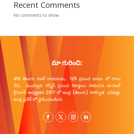
Recent Comments
No comments to show.
మా గురించి:
తొలి తెలుగు గజల్ గాయకుడు, 125 ప్రపంచ భాషల లో గానం
చేసి, ముమ్మారు గిన్నీస్ ప్రపంచ రికార్డులు సాధించిన డా.గజల్
శ్రీనివాస్ అధ్యక్షతన 2017 లో ఆంధ్ర (తెలుగు) సారస్వత పరిషత్తు
ఆంధ్ర ప్రదేశ్ లో స్థాపించబడింది.