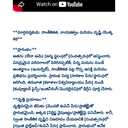
**మార్గదర్శకుడు: సాంకేతికత, నాయకత్వం మరియు దృష్టి యొక్క
కథ**
**ప్రారంభం:**
అతను (లేదా ఆమె) [జన్మ స్థలం]లో [సంవత్సరం]లో జన్మించారు.
వినమ్రమైన పరిసరాలలో పెరిగినప్పటికీ, చిన్న వయసు నుండే
అంతర్జాలం (ఇంటర్నెట్), సాంకేతికత పట్ల గొప్ప ఆసక్తి మరియు
ప్రతిభను ప్రదర్శించారు. ప్రారంభ విద్య [పాఠశాల పేరు/స్థానం]లో
జరిగింది, తరువాత [కళాశాల/విశ్వవిద్యాలయం పేరు] నుండి
[కంప్యూటర్ సైన్స్/ఇంజినీరింగ్/మొదలైనవి]లో డిగ్రీని పూర్తి చేసారు.
**వృత్తి ప్రయాణం:**
వృత్తిపరమైన జీవితం [మొదటి కంపెనీ పేరు/ప్రాజెక్ట్]తో
ప్రారంభమైంది, అక్కడ [నిర్దిష్ట నైపుణ్యం/ప్రాజెక్ట్]పై పనిచేశారు. కానీ,
స్వంత సాంకేతిక దృష్టిని నిజరూపం చేయడానికి [సంవత్సరం]లో
[స్వంత స్టార్ట్అప్/కంపెనీ పేరు] స్థాపించారు. ప్రారంభంలో అనేక