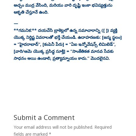
అచ్చం ముద్ర వేసింది, మరియు వారి దృష్టి ఇంకా భవిష్యత్తును
ఆకృతి చేస్తూనే ఉంది.
—
**గమనిక:** దయచేసి బ్రాకెట్లలో ఉన్న సమాచారాన్ని ([ ]) వ్యక్తి
యొక్క నిర్దిష్ట వివరాలతో భర్తీ చేయండి. ఉదాహరణకు: [జన్మ స్థలం]
= “హైదరాబాద్”, [కంపెనీ పేరు] = “ఏఐ ఇన్నోవేషన్స్ లిమిటెడ్”,
[వారి/ఆమె యొక్క ప్రసిద్ధ సూక్తి] = “సాంకేతికత మానవ సేవకు
సాధనం అయి ఉండాలి, ప్రత్యామ్నాయం కాదు.” మొదలైనవి.
Submit a Comment
Your email address will not be published.
Required
fields are marked
*