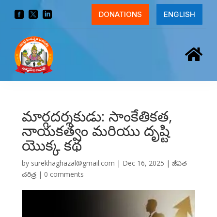



DONATIONS
ENGLISH

మార్గదర్శకుడు: సాంకేతికత,
నాయకత్వం మరియు దృష్టి
యొక్క కథ
by
surekhaghazal@gmail.com
|
Dec 16, 2025
|
జీవిత
చరిత్ర
|
0 comments