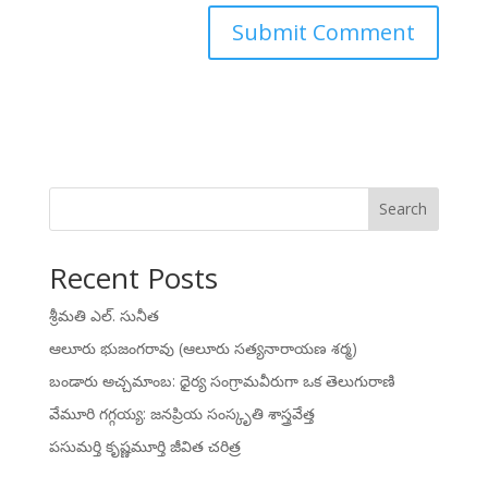
Search
Recent Posts
శ్రీమతి ఎల్. సునీత
ఆలూరు భుజంగరావు (ఆలూరు సత్యనారాయణ శర్మ)
బండారు అచ్చమాంబ: ధైర్య సంగ్రామవీరుగా ఒక తెలుగురాణి
వేమూరి గగ్గయ్య: జనప్రియ సంస్కృతి శాస్త్రవేత్త
పసుమర్తి కృష్ణమూర్తి జీవిత చరిత్ర