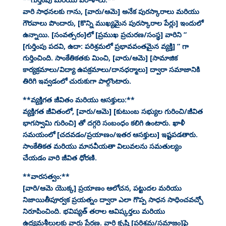
వారి సాధనలకు గాను, [వారు/ఆమె] అనేక పురస్కారాలు మరియు
గౌరవాలు పొందారు, [కొన్ని ముఖ్యమైన పురస్కారాల పేర్లు] ఇందులో
ఉన్నాయి. [సంవత్సరం]లో [ప్రముఖ ప్రచురణ/సంస్థ] వారిని ”
[గుర్తింపు పదవి, ఉదా: పరిశ్రమలో ప్రభావవంతమైన వ్యక్తి] ” గా
గుర్తించింది. సాంకేతికతకు మించి, [వారు/ఆమె] [సామాజిక
కార్యక్రమాలు/విద్యా ఉపక్రమాలు/దానధర్మాలు] ద్వారా సమాజానికి
తిరిగి ఇవ్వడంలో చురుకుగా పాల్గొంటారు.
**వ్యక్తిగత జీవితం మరియు ఆసక్తులు:**
వ్యక్తిగత జీవితంలో, [వారు/ఆమె] [కుటుంబ సభ్యుల గురించి/జీవిత
భాగస్వామి గురించి] తో దగ్గరి సంబంధం కలిగి ఉంటారు. ఖాళీ
సమయంలో [చదవడం/ప్రయాణం/ఇతర ఆసక్తులు] ఇష్టపడతారు.
సాంకేతికత మరియు మానవీయతా విలువలను సమతుల్యం
చేయడం వారి జీవిత ధోరణి.
**వారసత్వం:**
[వారి/ఆమె యొక్క] ప్రయాణం ఆలోచన, పట్టుదల మరియు
నిజాయితీపూర్వక ప్రయత్నం ద్వారా ఎలా గొప్ప సాధన సాధించవచ్చో
నిరూపించింది. భవిష్యత్ తరాల ఆవిష్కర్తలు మరియు
ఉద్యమశీలులకు వారు ప్రేరణ. వారి కృషి [పరిశ్రమ/సమాజం]పై