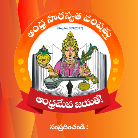
సంప్రదించండి :