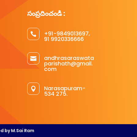
సంప్రదించండి :
+91-9849013697,

91 9920336666
andhrasaraswata

parishath@gmail.
com
Narasapuram-

534 275.
ed by M.Sai Ram