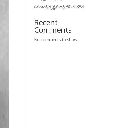
పసుమర్తి కృష్ణమూర్తి జీవిత చరిత్ర
Recent
Comments
No comments to show.