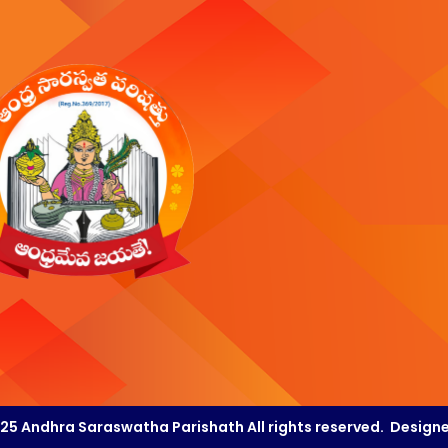
25 Andhra Saraswatha Parishath All rights reserved. Design