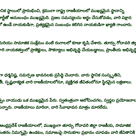
స్థాయిలో ప్రారంభించి, క్రమంగా రాష్ట్ర రాజకీయాలలో ముఖ్యమైన స్థానాన్ని
పార్టీతో అనుబంధం ముఖ్యమైది. ప్రజల సమస్యలను అర్థం చేసుకోవడం, వారి పక్షాన
ో ఉండే నాయకుడిగా, ప్రత్యక్షమైన సంబంధం కలిగిన నాయకుడిగా ఖ్యాతి గాంచారు.
ియు సామాజిక సంక్షేమం వంటి రంగాలలో కూడా కృషి చేశారు. తూర్పు గోదావరి జిల్
నాయకత్వంలో ప్రాజెక్టులు, సౌకర్యాలు అభివృద్ధి చేయబడ్డాయి, ప్రాంతీయ అభివృద్ధి
్మనిష్ట, సమర్పణ భావనలకు ప్రసిద్ధి చెందారు. వారు స్థానిక సంస్కృతిని,
ీ, స్పష్టవాక్యత వారి రాజకీయాలలోనూ, వ్యక్తిగత జీవితంలోనూ స్థిరమైన లక్షణాలు.
రత్నం నాయుడు ఒక ముఖ్యమైన పేరు. స్వతంత్రంగా ఆలోచించగల, స్వస్థల ప్రయోజనా
ుకున్నారు. రాజకీయాలు మారినా, వారి సేవాభావన మాత్రం మారలేదు.
ంధ్రప్రదేశ్ రాజకీయాలలో, ముఖ్యంగా తూర్పు గోదావరి జిల్లా రాజకీయ, సామాజిక
సేవలో నిరంతరం నిమగ్నమై ఉండటం, సమాజంపై సానుకూల ప్రభావం చూపడం వారి జీవితానికి