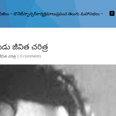

పేజీలు
డొనేట్
స్పాన్సర్
కార్యక్రమాలు
ప్రపంచ తెలుగు మహాసభలు
ు జీవిత చరిత్ర
జీవిత చరిత్ర
|
0 comments