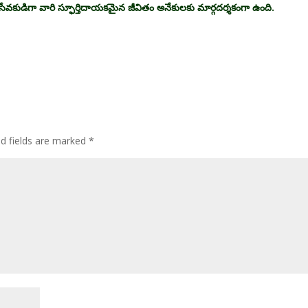
ేవకుడిగా వారి స్ఫూర్తిదాయకమైన జీవితం అనేకులకు మార్గదర్శకంగా ఉంది.
ed fields are marked
*