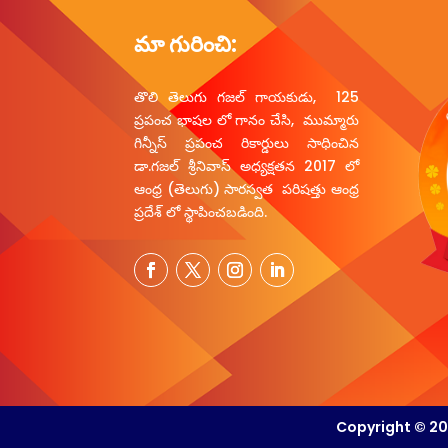
మా గురించి:
తొలి తెలుగు గజల్ గాయకుడు, 125
ప్రపంచ భాషల లో గానం చేసి, ముమ్మారు
గిన్నీస్ ప్రపంచ రికార్డులు సాధించిన
డా.గజల్ శ్రీనివాస్ అధ్యక్షతన 2017 లో
ఆంధ్ర (తెలుగు) సారస్వత పరిషత్తు ఆంధ్ర
ప్రదేశ్ లో స్థాపించబడింది.
Copyright © 20