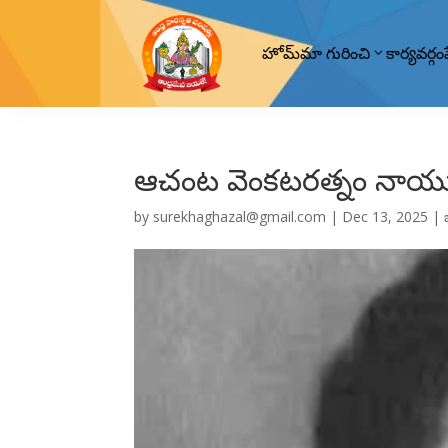
హోమ్
మా గురించి
కార్యవర్గం
ఆచంట వెంకటరత్నం నాయుడ
by
surekhaghazal@gmail.com
|
Dec 13, 2025
|