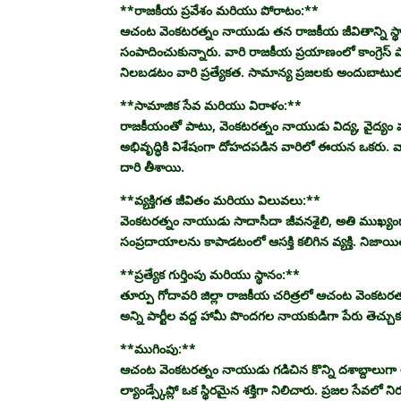
**రాజకీయ ప్రవేశం మరియు పోరాటం:**
ఆచంట వెంకటరత్నం నాయుడు తన రాజకీయ జీవితాన్ని స్థానిక 
సంపాదించుకున్నారు. వారి రాజకీయ ప్రయాణంలో కాంగ్రెస్ 
నిలబడటం వారి ప్రత్యేకత. సామాన్య ప్రజలకు అందుబాటుల
**సామాజిక సేవ మరియు విరాళం:**
రాజకీయంతో పాటు, వెంకటరత్నం నాయుడు విద్య, వైద్యం మర
అభివృద్ధికి విశేషంగా దోహదపడిన వారిలో ఈయన ఒకరు. వారి 
దారి తీశాయి.
**వ్యక్తిగత జీవితం మరియు విలువలు:**
వెంకటరత్నం నాయుడు సాదాసీదా జీవనశైలి, అతి ముఖ్యంగా ధర
సంప్రదాయాలను కాపాడటంలో ఆసక్తి కలిగిన వ్యక్తి. నిజాయిత
**ప్రత్యేక గుర్తింపు మరియు స్థానం:**
తూర్పు గోదావరి జిల్లా రాజకీయ చరిత్రలో ఆచంట వెంకట
అన్ని పార్టీల వద్ద హామీ పొందగల నాయకుడిగా పేరు తెచ్చ
**ముగింపు:**
ఆచంట వెంకటరత్నం నాయుడు గడిచిన కొన్ని దశాబ్దాలుగా ఆ
ల్యాండ్స్కేప్లో ఒక స్థిరమైన శక్తిగా నిలిచారు. ప్రజల 