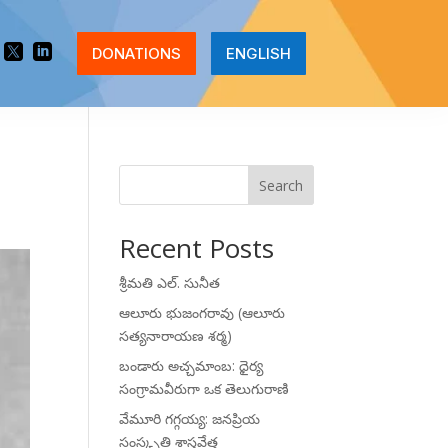


DONATIONS
ENGLISH
Search
Recent Posts
శ్రీమతి ఎల్. సునీత
ఆలూరు భుజంగరావు (ఆలూరు
సత్యనారాయణ శర్మ)
బండారు అచ్చమాంబ: ధైర్య
సంగ్రామవీరుగా ఒక తెలుగురాణి
వేమూరి గగ్గయ్య: జనప్రియ
సంస్కృతి శాస్త్రవేత్త