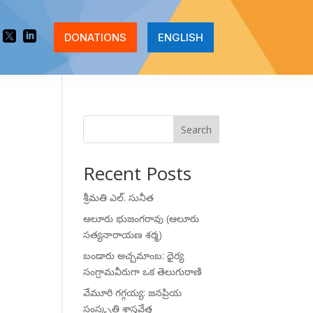


DONATIONS
ENGLISH
Search
Recent Posts
శ్రీమతి ఎల్. సునీత
ఆలూరు భుజంగరావు (ఆలూరు
సత్యనారాయణ శర్మ)
బండారు అచ్చమాంబ: ధైర్య
సంగ్రామవీరుగా ఒక తెలుగురాణి
వేమూరి గగ్గయ్య: జనప్రియ
సంస్కృతి శాస్త్రవేత్త