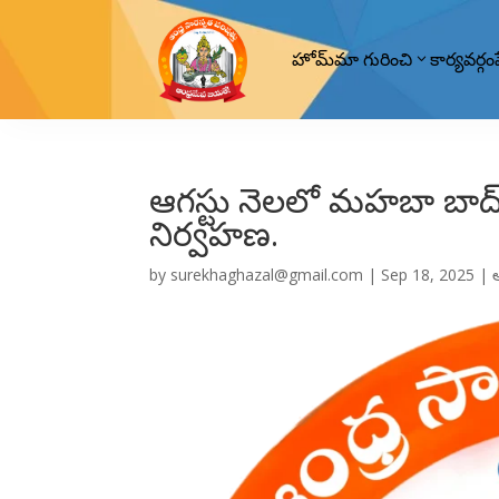
హోమ్
మా గురించి
కార్యవర్గం
ఆగస్టు నెలలో మహబా బాద్
నిర్వహణ.
by
surekhaghazal@gmail.com
|
Sep 18, 2025
|