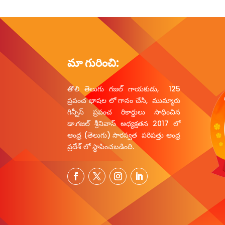
మా గురించి:
తొలి తెలుగు గజల్ గాయకుడు, 125
ప్రపంచ భాషల లో గానం చేసి, ముమ్మారు
గిన్నీస్ ప్రపంచ రికార్డులు సాధించిన
డా.గజల్ శ్రీనివాస్ అధ్యక్షతన 2017 లో
ఆంధ్ర (తెలుగు) సారస్వత పరిషత్తు ఆంధ్ర
ప్రదేశ్ లో స్థాపించబడింది.