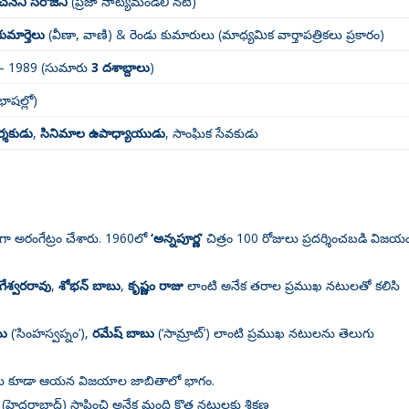
నేని సరోజిని
(ప్రజా నాట్యమండలి నటి)
ుమార్తెలు
(వీణా, వాణి) & రెండు కుమారులు (మాధ్యమిక వార్తాపత్రికలు ప్రకారం)
– 1989 (సుమారు
3 దశాబ్దాలు
)
భాషల్లో)
దర్శకుడు
,
సినిమాల ఉపాధ్యాయుడు
, సాంఘిక సేవకుడు
ిగా అరంగేట్రం చేశారు
. 1960లో
‘అన్నపూర్ణ’
చిత్రం 100 రోజులు ప్రదర్శించబడి విజయ
ాగేశ్వరరావు
,
శోభన్ బాబు
,
కృష్ణం రాజు
లాంటి అనేక తరాల ప్రముఖ నటులతో కలిసి
బు
(‘సింహస్వప్నం’),
రమేష్ బాబు
(‘సామ్రాట్’) లాంటి ప్రముఖ నటులను తెలుగు
త్రాలు కూడా ఆయన విజయాల జాబితాలో భాగం
.
(హైదరాబాద్) స్థాపించి అనేక మంది కొత్త నటులకు శిక్షణ