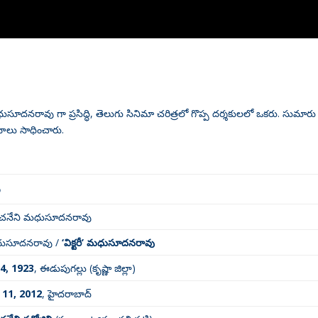
ూదనరావు గా ప్రసిద్ధి, తెలుగు సినిమా చరిత్రలో గొప్ప దర్శకులలో ఒకరు. సుమారు
యాలు సాధించారు
.
ణ
చనేని మధుసూదనరావు
ధుసూదనరావు /
‘విక్టరీ’ మధుసూదనరావు
14, 1923
, ఈడుపుగల్లు (కృష్ణా జిల్లా)
 11, 2012
, హైదరాబాద్