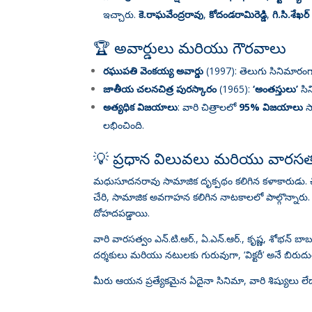
ఇచ్చారు
.
కె.రాఘవేంద్రరావు
,
కోదండరామిరెడ్డి
,
గి.సి.శేఖర్
🏆 అవార్డులు మరియు గౌరవాలు
రఘుపతి వెంకయ్య అవార్డు
(1997): తెలుగు సినిమారంగాన
జాతీయ చలనచిత్ర పురస్కారం
(1965):
‘అంతస్తులు’
సిన
అత్యధిక విజయాలు
: వారి చిత్రాలలో
95% విజయాలు
సా
లభించింది
.
💡 ప్రధాన విలువలు మరియు వారసత
మధుసూదనరావు సామాజిక దృక్పథం కలిగిన కళాకారుడు.
చేరి, సామాజిక అవగాహన కలిగిన నాటకాలలో పాల్గొన్నారు
దోహదపడ్డాయి.
వారి వారసత్వం ఎన్.టి.ఆర్., ఏ.ఎన్.ఆర్., కృష్ణ, శోభ
దర్శకులు మరియు నటులకు గురువుగా, ‘విక్టరీ’ అనే బిరు
మీరు ఆయన ప్రత్యేకమైన ఏదైనా సినిమా, వారి శిష్యులు ల