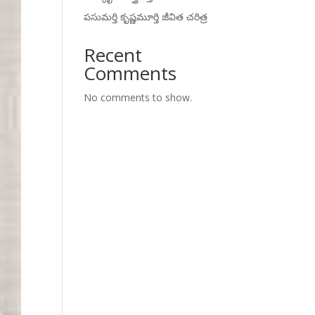
పసుమర్తి కృష్ణమూర్తి జీవిత చరిత్ర
Recent
Comments
No comments to show.