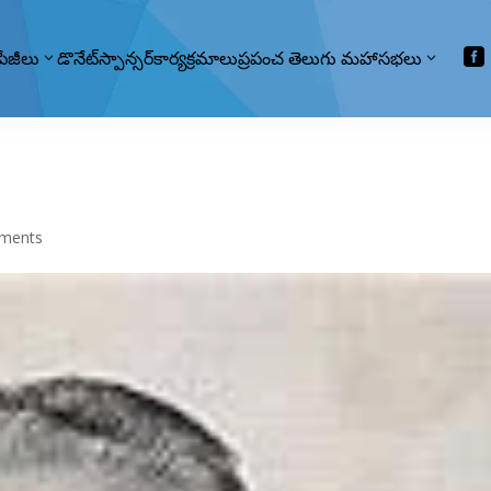

పేజీలు
డొనేట్
స్పాన్సర్
కార్యక్రమాలు
ప్రపంచ తెలుగు మహాసభలు
ments