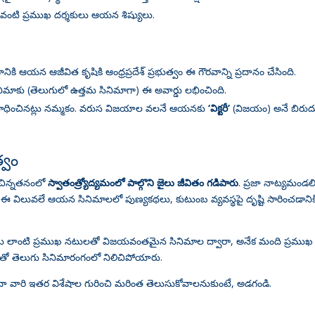
వంటి ప్రముఖ దర్శకులు ఆయన శిష్యులు
.
ికి ఆయన ఆజీవిత కృషికి ఆంధ్రప్రదేశ్ ప్రభుత్వం ఈ గౌరవాన్ని ప్రదానం చేసింది
.
ిమాకు (తెలుగులో ఉత్తమ సినిమాగా) ఈ అవార్డు లభించింది
.
ధించినట్లు నమ్మకం
. వరుస విజయాల వలనే ఆయనకు
‘విక్టరీ’
(విజయం) అనే బిరుద
్వం
 చిన్నతనంలో
స్వాతంత్ర్యోద్యమంలో పాల్గొని జైలు జీవితం గడిపారు
. ప్రజా నాట్యమండల
. ఈ విలువలే ఆయన సినిమాలలో పుణ్యకథలు, కుటుంబ వ్యవస్థపై దృష్టి సారించడానిక
న్ బాబు లాంటి ప్రముఖ నటులతో విజయవంతమైన సినిమాల ద్వారా, అనేక మంది ప్రముఖ
దుతో తెలుగు సినిమారంగంలో నిలిచిపోయారు
.
ేదా వారి ఇతర విశేషాల గురించి మరింత తెలుసుకోవాలనుకుంటే, అడగండి.