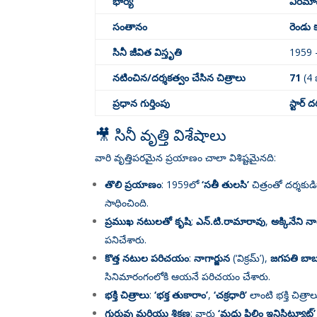
భార్య
వీరమాచ
సంతానం
రెండు క
సినీ జీవిత విస్తృతి
1959 
నటించిన/దర్శకత్వం చేసిన చిత్రాలు
71
(4 
ప్రధాన గుర్తింపు
స్టార్ 
🎥 సినీ వృత్తి విశేషాలు
వారి వృత్తిపరమైన ప్రయాణం చాలా విశిష్టమైనది:
తొలి ప్రయాణం
: 1959లో
‘సతీ తులసి’
చిత్రంతో దర్శకుడ
సాధించింది
.
ప్రముఖ నటులతో కృషి
:
ఎన్.టి.రామారావు
,
అక్కినేని న
పనిచేశారు
.
కొత్త నటుల పరిచయం
:
నాగార్జున
(‘విక్రమ్’),
జగపతి బా
సినిమారంగంలోకి ఆయనే పరిచయం చేశారు
.
భక్తి చిత్రాలు
:
‘భక్త తుకారాం’
,
‘చక్రధారి’
లాంటి భక్తి చి
గురువు మరియు శిక్షణ
: వారు
‘మధు ఫిలిం ఇనిస్టిట్యూట్’