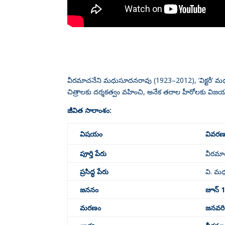
వీరమాచనేని మధుసూదనరావు (1923–2012), ‘విక్టరీ’ మధుస
చిత్రాలకు దర్శకత్వం వహించి, అనేక తరాల హీరోలకు విజ
జీవిత సారాంశం:
విషయం
వివర
పూర్తి పేరు
వీరమా
ప్రసిద్ధ పేరు
వి. మ
జననం
జూన్ 
మరణం
జనవరి