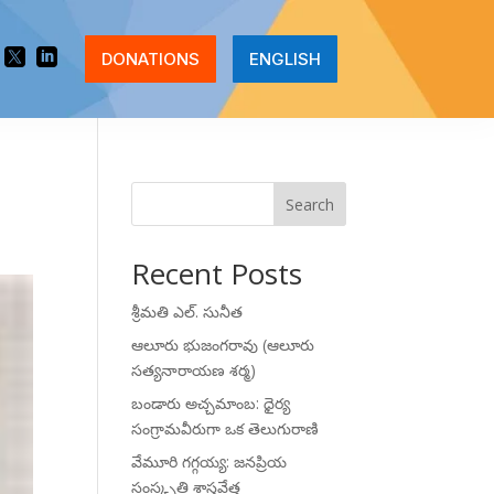


DONATIONS
ENGLISH
Search
Recent Posts
శ్రీమతి ఎల్. సునీత
ఆలూరు భుజంగరావు (ఆలూరు
సత్యనారాయణ శర్మ)
బండారు అచ్చమాంబ: ధైర్య
సంగ్రామవీరుగా ఒక తెలుగురాణి
వేమూరి గగ్గయ్య: జనప్రియ
సంస్కృతి శాస్త్రవేత్త