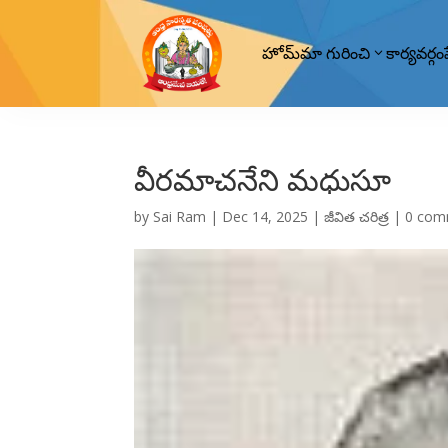
హోమ్
మా గురించి
కార్యవర్గం
వీరమాచనేని మధుసూ
by
Sai Ram
|
Dec 14, 2025
|
జీవిత చరిత్ర
|
0 com