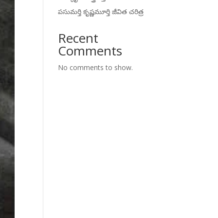
పసుమర్తి కృష్ణమూర్తి జీవిత చరిత్ర
Recent
Comments
No comments to show.