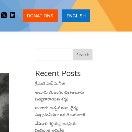


DONATIONS
ENGLISH
Search
Recent Posts
శ్రీమతి ఎల్. సునీత
ఆలూరు భుజంగరావు (ఆలూరు
సత్యనారాయణ శర్మ)
బండారు అచ్చమాంబ: ధైర్య
సంగ్రామవీరుగా ఒక తెలుగురాణి
వేమూరి గగ్గయ్య: జనప్రియ
సంస్కృతి శాస్త్రవేత్త