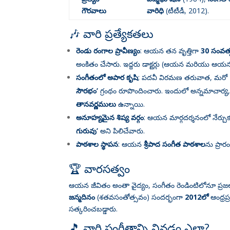
గౌరవాలు
వారిధి
(టీటీడీ, 2012)
.
🎶 వారి ప్రత్యేకతలు
రెండు రంగాల ప్రావీణ్యం
: ఆయన తన వృత్తిగా
30 సంవత్
అంకితం చేసారు
. ఇద్దరు డాక్టర్లు (ఆయన మరియు ఆయ
సంగీతంలో అపార కృషి
: పదవీ విరమణ తరువాత, మరో
సౌరభం’
గ్రంథం రూపొందించారు
. ఇందులో అన్నమాచార్య, 
తానవర్ణములు
ఉన్నాయి
.
అనూహ్యమైన శిష్య వర్గం
: ఆయన మార్గదర్శనంలో నేర్చు
గురువు’
అని పిలిచేవారు
.
పాఠశాల స్థాపన
: ఆయన
శ్రీపాద సంగీత పాఠశాల
ను ప్రా
🏆 వారసత్వం
ఆయన జీవితం అంతా వైద్యం, సంగీతం రెండింటిలోనూ ప్రజ
జన్మదినం
(శతవసంతోత్సవం) సందర్భంగా
2012లో
ఆంధ్రప
సత్కరించబడ్డారు
.
🎵 వారి సంగీతాన్ని వినడం ఎలా?