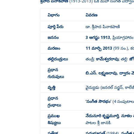
శ్రీపాద పినాకపాణి
(1913-2013) ఒక మహా సంగీత విద్వాంసుడ
విభాగం
వివరణ
పూర్తి పేరు
డా. శ్రీపాద పినాకపాణి
జననం
3 ఆగస్టు 1913
, ప్రియాగ్రహారం 
మరణం
11 మార్చి 2013
(99 సం.)
, క
తల్లిదండ్రులు
తండ్రి:
కామేశ్వరరావు
; తల్లి:
జో
ప్రధాన
బి.ఎస్. లక్ష్మణరావు
,
ద్వారం 
గురువులు
వృత్తి
వైద్యుడు (జనరల్ సర్జన్, కాలే
ప్రధాన
‘సంగీత సౌరభం’
(4 సంపుటాల
గ్రంథాలు
ప్రముఖ
నేదునూరి కృష్ణమూర్తి
,
నూకల 
శిష్యులు
పాటల శ్రీ జానకి
.
ప్రత్యేక
పద్మభూషణ్
(1984)
,
సంగీత 