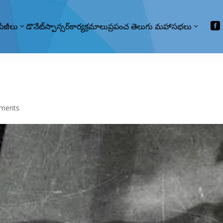

పేజీలు
డొనేట్
స్పాన్సర్
కార్యక్రమాలు
ప్రపంచ తెలుగు మహాసభలు
ments