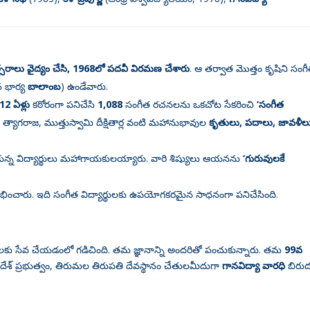
సరాలు వైద్యం చేసి, 1968లో పదవీ విరమణ చేశారు
. ఆ తర్వాత మొత్తం కృషిని సంగీ
న భార్య
బాలాంబ
) ఉండేవారు
.
12 ఏళ్లు
కఠోరంగా పనిచేసి
1,088
సంగీత రచనలను ఒకచోట సేకరించి
‘సంగీత
త్యాగరాజ, ముత్తుస్వామి దీక్షితార్ల వంటి మహానుభావుల
కృతులు, పదాలు, జావళీల
కున్న విద్యార్థులు మహాగాయకులయ్యారు
. వారి శిష్యులు ఆయనను
‘గురువులకే
రంభించారు. ఇది సంగీత విద్యార్థులకు ఉపయోగకరమైన సాధనంగా పనిచేసింది
.
లకు సేవ చేయడంలో గడిచింది. తమ జ్ఞానాన్ని అందరితో పంచుకున్నారు. తమ
99వ
్రదేశ్ ప్రభుత్వం, తిరుమల తిరుపతి దేవస్థానం చేతులమీదుగా
గానవిద్యా వారధి
బిరు