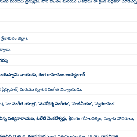
ు మరియు వైద్యుడు. వారి జీవితం మరియు విశేషాలు ఈ క్రింది పట్టికలో చూడచ్చు
(శ్రీకాకుళం జిల్లా).
ర్నూలు.
గమ్మ
.
వెంకటస్వామి నాయుడు
,
రంగ రామానుజ అయ్యంగార్
.
జీ ప్రిన్సిపాల్) మరియు కర్ణాటక సంగీత విద్వాంసుడు
.
ు)
,
‘నా సంగీత యాత్ర’
,
‘మనోధర్మ సంగీతం’
,
‘పాణినీయం’
,
‘స్వరరామం’
.
చిన్న సత్యనారాయణ
,
ఓలేటి వెంకటేశ్వర్లు
, శ్రీరంగం గోపాలరత్నం, మల్లాది సోదరులు,
కళానిధి
(1983)
,
కళాప్రపూర్ణ
(ఆంధ్ర విశ్వవిద్యాలయం, 1978)
,
గానవిద్యా