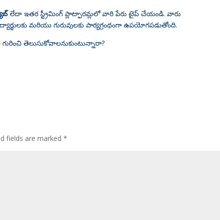
ూబ్
లేదా ఇతర స్ట్రీమింగ్ ప్లాట్ఫారమ్లలో వారి పేరు టైప్ చేయండి. వారు
ిద్యార్థులకు మరియు గురువులకు పాఠ్యగ్రంథంగా ఉపయోగపడుతోంది
.
 గురించి తెలుసుకోవాలనుకుంటున్నారా?
ed fields are marked
*