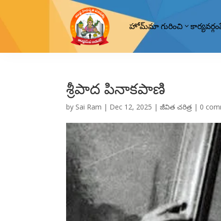
హోమ్
మా గురించి
కార్యవర్గం
శ్రీపాద పినాకపాణి
by
Sai Ram
|
Dec 12, 2025
|
జీవిత చరిత్ర
|
0 com