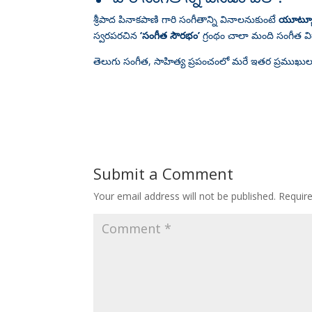
శ్రీపాద పినాకపాణి గారి సంగీతాన్ని వినాలనుకుంటే
యూట్య
స్వరపరచిన
‘సంగీత సౌరభం’
గ్రంథం చాలా మంది సంగీత వ
తెలుగు సంగీత, సాహిత్య ప్రపంచంలో మరే ఇతర ప్రముఖుల
Submit a Comment
Your email address will not be published.
Requir