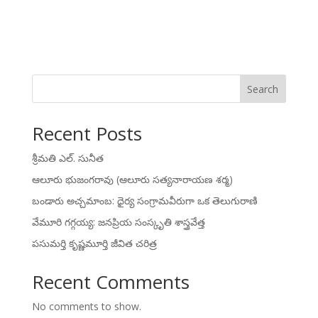
Search
Recent Posts
శ్రీమతి ఎల్. సునీత
ఆలూరు భుజంగరావు (ఆలూరు సత్యనారాయణ శర్మ)
బండారు అచ్చమాంబ: ధైర్య సంగ్రామవీరుగా ఒక తెలుగురాణి
వేమూరి గగ్గయ్య: జనప్రియ సంస్కృతి శాస్త్రవేత్త
పసుమర్తి కృష్ణమూర్తి జీవిత చరిత్ర
Recent Comments
No comments to show.