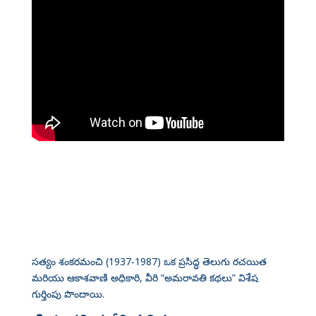
సత్యం శంకరమంచి (1937-1987) ఒక ప్రసిద్ధ తెలుగు రచయిత
మరియు ఆకాశవాణి అధికారి, వీరి “అమరావతి కథలు” విశేష
గుర్తింపు పొందాయి
.