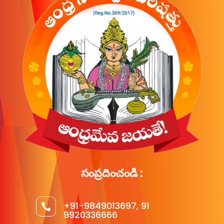
సంప్రదించండి :
+91-9849013697, 91

9920336666