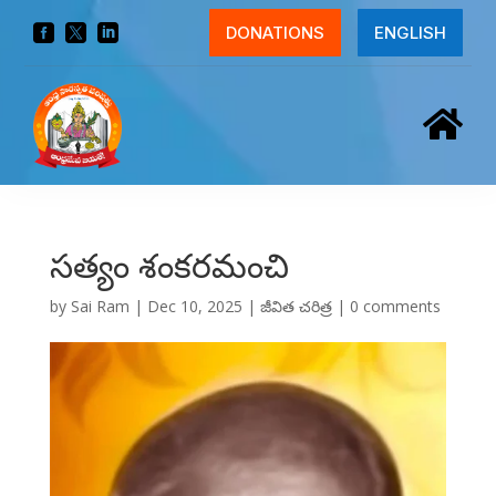



DONATIONS
ENGLISH

సత్యం శంకరమంచి
by
Sai Ram
|
Dec 10, 2025
|
జీవిత చరిత్ర
|
0 comments