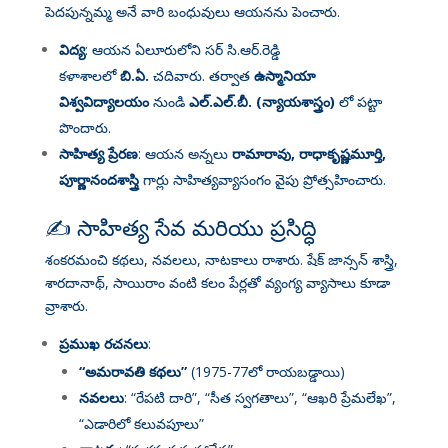
పెదపున్నమ్మ అనే వారి బంధువులు ఆయనను పెంచారు
.
విద్య
: ఆయన ఏలూరులోని సర్ సి.ఆర్.రెడ్డి
కళాశాలలో
బి.ఏ.
చదివారు. తర్వాత
ఉస్మానియా
విశ్వవిద్యాలయం
నుండి
ఎల్.ఎల్.బీ. (న్యాయశాస్త్రం)
లో పట్టా
పొందారు
.
సాహిత్య ప్రేరణ
: ఆయన అన్నలు
రామారావు, రాధాకృష్ణమూర్తి,
పూర్ణానందశాస్త్రి
గార్లు సాహిత్యవ్యాసంగం వైపు ప్రోత్సహించారు
.
✍️ సాహిత్య సేవ మరియు ప్రసిద్ధి
శంకరమంచి కథలు, నవలలు, నాటకాలు రాశారు. షేక్ జాన్సన్ శాస్త్రి,
శారదానాథ్, సాయిరాం వంటి కలం పేర్లతో వ్యంగ్య వ్యాసాలు కూడా
వ్రాశారు
.
ప్రముఖ రచనలు
:
“అమరావతి కథలు”
(1975-77లో రాయబడ్డాయి)
నవలలు
: “రేపటి దారి”, “సీత స్వగతాలు”, “ఆఖరి ప్రేమలేఖ”,
“ఎడారిలో కలువపూలు”