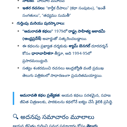
నాటకం
: “హరహర మహాదేవ”
ఇతర రచనలు
: “కార్తీక దీపాలు” (కథా సంపుటం), “ఇంతే
సంగతులు”, “తధ్యము సుమతీ”
గుర్తింపు మరియు పురస్కారాలు
:
“అమరావతి కథలు”
1979లో
రాష్ట్ర సాహిత్య అకాడమీ
(ఆంధ్రప్రదేశ్)
అవార్డుతో సత్కరించబడ్డాయి
.
ఈ కథలను ప్రఖ్యాత దర్శకుడు
శ్యామ్ బెనగల్
దూరదర్శన్
కోసం
ధారావాహికగా
తీస్తూ, అది 1994-95లో
ప్రసారమయ్యింది
.
సత్యం శంకరమంచి రచనలు ఆంధ్రజ్యోతి వంటి ప్రముఖ
తెలుగు పత్రికలలో సాధారణంగా ప్రచురితమయ్యాయి
.
అమరావతి కథల ప్రత్యేకత
: ఆయన కథలు సరళమైన, సహజ
జీవిత చిత్రణలకు, పాఠకులను కథలోనే ఐక్యం చేసే శైలికి ప్రసిద్ధి
.
🔍 అదనపు సమాచారం మూలాలు
ఆయన జీవితం గురించి సమగ్ర సమాచారం కోసం
తెలుగు