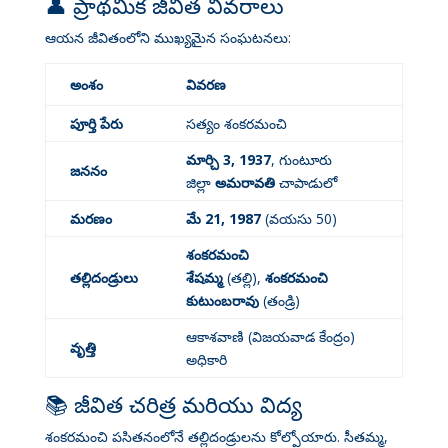
👤 ప్రాథమిక జీవిత వివరాలు
ఆయన జీవితంలోని ముఖ్యమైన సంఘటనలు:
అంశం
వివరణ
పూర్తి పేరు
సత్యం శంకరమంచి
మార్చి 3, 1937
, గుంటూరు
జననం
జిల్లా
అమరావతి
చాపాడులో
మరణం
మే 21, 1987
(వయసు 50)
శంకరమంచి
తల్లిదండ్రులు
శేషమ్మ
(తల్లి),
శంకరమంచి
కుటుంబరావు
(తండ్రి)
ఆకాశవాణి (విజయవాడ కేంద్రం)
వృత్తి
అధికారి
📚 జీవిత చరిత్ర మరియు విద్య
శంకరమంచి పసితనంలోనే తల్లిదండ్రులను కోల్పోయారు. సీతమ్మ,