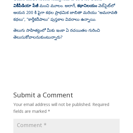
వికీపీడియా పేజీ
మంచి మూలం
. అలాగే,
కథానిలయం
వెబ్‌సైట్‌లో
ఆయన 200 కి పైగా కథల ప్రాథమిక జాబితా మరియు “అమరావతి
కథలు”, “కార్తీకదీపాలు” పుస్తకాల వివరాలు ఉన్నాయి
.
తెలుగు సాహిత్యంలో మీకు ఇంకా ఏ రచయితల గురించి
తెలుసుకోవాలనుకుంటున్నారు?
Submit a Comment
Your email address will not be published.
Required
fields are marked
*