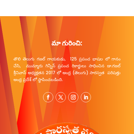
మా గురించి:
తొలి తెలుగు గజల్ గాయకుడు, 125 ప్రపంచ భాషల లో గానం
చేసి, ముమ్మారు గిన్నీస్ ప్రపంచ రికార్డులు సాధించిన డా.గజల్
శ్రీనివాస్ అధ్యక్షతన 2017 లో ఆంధ్ర (తెలుగు) సారస్వత పరిషత్తు
ఆంధ్ర ప్రదేశ్ లో స్థాపించబడింది.