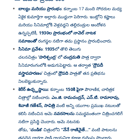
బాల్యం మరియు ప్రారంభం
: కన్నాంబ 17 మంది సోదరుల మధ్య
ఏకైక కుమార్తెగా అల్లారు ముద్దుగా పెరిగారు
. ఇంట్లోని కష్టాలు
మరియు సినిమాల్లోకి వెళ్లవద్దని తల్లిదండ్రుల ఆందోళన
ఉన్నప్పటికీ,
1930ల ప్రారంభంలో నావెల్ నాటక
సమాజంతో
రంగస్థల నటిగా తమ ప్రస్థానం ప్రారంభించారు
.
సినిమా ప్రవేశం
:
1935
లో తొలి తెలుగు
చలనచిత్రం
‘హరిశ్చంద్ర’
లో
చంద్రమతి
పాత్ర ద్వారా
సినిమారంగంలోకి అడుగుపెట్టారు
. ఆ తర్వాత
‘ద్రౌపదీ
వస్త్రాపహరణం’
చిత్రంలో
ద్రౌపది
పాత్రతో తన ప్రతిభను
నిలబెట్టుకున్నారు
.
కెరీర్ ఉచ్ఛ్ఘస్థాయి
: కన్నాంబ
150కి పైగా
పౌరాణిక, చారిత్రక
చిత్రాల్లో నటించారు
.
ఎం.జి. రామచంద్రన్, ఎన్.టి. రామారావు,
శివాజీ గణేశన్, సావిత్రి
వంటి అన్ని యుగాల ప్రముఖ నటులతో
కలిసి నటించిన ఆమె
నవరసాలను
సమర్థవంతంగా చిత్రించగలిగే
నటిగా ప్రసిద్ధి చెందారు
. ఆమె నటనకు
తోడు,
‘చండిక’
చిత్రంలోని
“నేనే రాణినైతే…”
వంటి పాటలను
తనదైన ధారగా పాడి గాయనిగా కూడా గుర్తింపు పొందారు
.