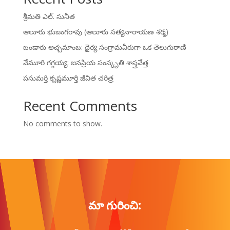
శ్రీమతి ఎల్. సునీత
ఆలూరు భుజంగరావు (ఆలూరు సత్యనారాయణ శర్మ)
బండారు అచ్చమాంబ: ధైర్య సంగ్రామవీరుగా ఒక తెలుగురాణి
వేమూరి గగ్గయ్య: జనప్రియ సంస్కృతి శాస్త్రవేత్త
పసుమర్తి కృష్ణమూర్తి జీవిత చరిత్ర
Recent Comments
No comments to show.
మా గురించి: