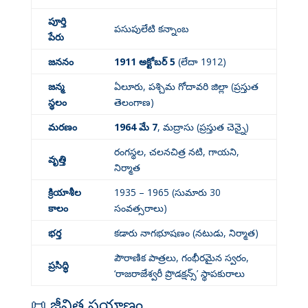
పూర్తి
పసుపులేటి కన్నాంబ
పేరు
జననం
1911 అక్టోబర్ 5
(లేదా 1912)
జన్మ
ఏలూరు, పశ్చిమ గోదావరి జిల్లా (ప్రస్తుత
స్థలం
తెలంగాణ)
మరణం
1964 మే 7
, మద్రాసు (ప్రస్తుత చెన్నై)
రంగస్థల, చలనచిత్ర నటి, గాయని,
వృత్తి
నిర్మాత
క్రియాశీల
1935 – 1965 (సుమారు 30
కాలం
సంవత్సరాలు)
భర్త
కడారు నాగభూషణం (నటుడు, నిర్మాత)
పౌరాణిక పాత్రలు, గంభీరమైన స్వరం,
ప్రసిద్ధి
‘రాజరాజేశ్వరీ ప్రొడక్షన్స్’ స్థాపకురాలు
📜 జీవిత ప్రయాణం