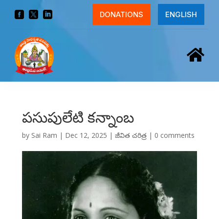



DONATIONS
ENGLISH

పసుపులేటి కన్నాంబ
by
Sai Ram
|
Dec 12, 2025
|
జీవిత చరిత్ర
|
0 comments