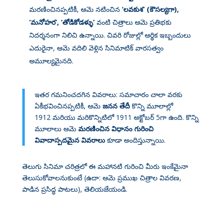
మరణించినప్పటికీ, ఆమె నటించిన
‘లవకుశ’ (కౌసల్యగా),
‘మనోహర’, ‘తోడికోడళ్ళు’
వంటి చిత్రాలు ఆమె ప్రతిభకు
నిదర్శనంగా నిలిచి ఉన్నాయి
. చివరి రోజుల్లో ఆర్థిక ఇబ్బందులు
ఎదురైనా, ఆమె వదిలి వెళ్లిన సినిమాటిక్ వారసత్వం
అమూల్యమైనది
.
ఇతర గమనించదగిన వివరాలు: సమాచారం చాలా వరకు
ఏకీభవించినప్పటికీ, ఆమె
జనన తేదీ
కొన్ని మూలాల్లో
1912
మరియు మరికొన్నిటిలో 1911 అక్టోబర్ 5
గా ఉంది. కొన్ని
మూలాలు ఆమె
మరణించిన విధానం గురించి
వివాదాస్పదమైన వివరాలు
కూడా అందిస్తున్నాయి
.
తెలుగు సినిమా చరిత్రలో ఈ మహానటి గురించి మీరు ఇంకేమైనా
తెలుసుకోవాలనుకుంటే (ఉదా: ఆమె ప్రముఖ చిత్రాల వివరణ,
పాడిన ప్రసిద్ధ పాటలు), తెలియజేయండి.