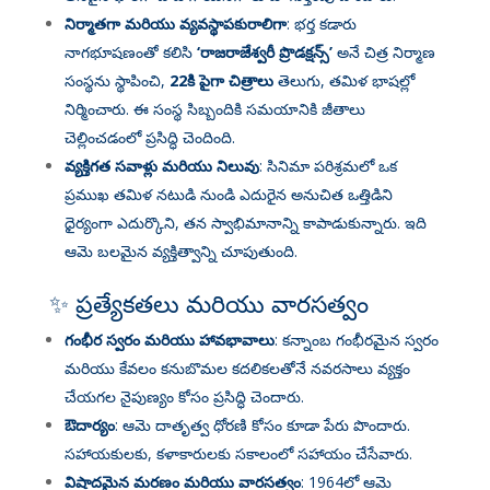
నిర్మాతగా మరియు వ్యవస్థాపకురాలిగా
: భర్త కడారు
నాగభూషణంతో కలిసి
‘రాజరాజేశ్వరీ ప్రొడక్షన్స్’
అనే చిత్ర నిర్మాణ
సంస్థను స్థాపించి,
22కి పైగా చిత్రాలు
తెలుగు, తమిళ భాషల్లో
నిర్మించారు
. ఈ సంస్థ సిబ్బందికి సమయానికి జీతాలు
చెల్లించడంలో ప్రసిద్ధి చెందింది
.
వ్యక్తిగత సవాళ్లు మరియు నిలువు
: సినిమా పరిశ్రమలో ఒక
ప్రముఖ తమిళ నటుడి నుండి ఎదురైన అనుచిత ఒత్తిడిని
ధైర్యంగా ఎదుర్కొని, తన స్వాభిమానాన్ని కాపాడుకున్నారు
. ఇది
ఆమె బలమైన వ్యక్తిత్వాన్ని చూపుతుంది.
✨ ప్రత్యేకతలు మరియు వారసత్వం
గంభీర స్వరం మరియు హావభావాలు
: కన్నాంబ గంభీరమైన స్వరం
మరియు కేవలం కనుబొమల కదలికలతోనే నవరసాలు వ్యక్తం
చేయగల నైపుణ్యం కోసం ప్రసిద్ధి చెందారు
.
ఔదార్యం
: ఆమె దాతృత్వ ధోరణి కోసం కూడా పేరు పొందారు.
సహాయకులకు, కళాకారులకు సకాలంలో సహాయం చేసేవారు
.
విషాదమైన మరణం మరియు వారసత్వం
: 1964లో ఆమె