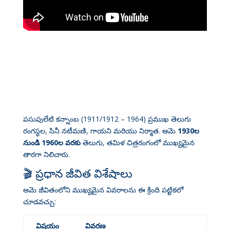
పసుపులేటి కన్నాంబ (1911/1912 – 1964) ప్రముఖ తెలుగు
రంగస్థల, సినీ నటీమణి, గాయని మరియు నిర్మాత. ఆమె
1930ల
నుండి 1960ల వరకు
తెలుగు, తమిళ చిత్రరంగంలో ముఖ్యమైన
తారగా నిలిచారు
.
🎬 ప్రధాన జీవిత విశేషాలు
ఆమె జీవితంలోని ముఖ్యమైన వివరాలను ఈ క్రింది పట్టికలో
చూడవచ్చు:
విషయం
వివరణ