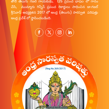
తొలి తెలుగు గజల్ గాయకుడు, 125 ప్రపంచ భాషల లో గానం
చేసి, ముమ్మారు గిన్నీస్ ప్రపంచ రికార్డులు సాధించిన డా.గజల్
శ్రీనివాస్ అధ్యక్షతన 2017 లో ఆంధ్ర (తెలుగు) సారస్వత పరిషత్తు
ఆంధ్ర ప్రదేశ్ లో స్థాపించబడింది.