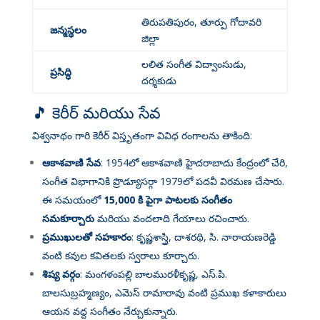
తిరుపతిపురం, తూర్పు గోదావరి
జన్మస్థలం
జిల్లా
లలిత సంగీత విద్వాంసుడు,
ప్రసిద్ధి
దర్శకుడు
🎵 కెరీర్ మరియు సేవ
విశ్వనాథం గారి కెరీర్ విస్తృతంగా వివిధ రంగాలను తాకింది:
ఆకాశవాణి సేవ
: 1954లో ఆకాశవాణి హైదరాబాదు కేంద్రంలో చేరి,
సంగీత విభాగానికి ప్రొడ్యూసర్గా 1979లో పదవీ విరమణ చేసారు
.
ఈ సమయంలో
15,000 కి పైగా పాటలకు సంగీతం
సమకూర్చారు
మరియు వందలాది గేయాలు రచించారు
.
ప్రముఖులతో సహకారం
: కృష్ణశాస్త్రి, దాశరథి, సి. నారాయణరెడ్డి
వంటి కవుల కవితలకు స్వరాలు కూర్చారు
.
శిష్య వర్గం
: మంగళంపల్లి బాలమురళీకృష్ణ, ఎస్.పి.
బాలసుబ్రహ్మణ్యం, ఎమెస్ రామారావు వంటి ప్రముఖ కళాకారులు
ఆయన వద్ద సంగీతం నేర్చుకున్నారు
.