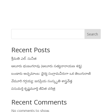
Search
Recent Posts
శ్రీమతి ఎల్. సునీత
ఆలూరు భుజంగరావు (ఆలూరు సత్యనారాయణ శర్మ)
బండారు అచ్చమాంబ: ధైర్య సంగ్రామవీరుగా ఒక తెలుగురాణి
వేమూరి గగ్గయ్య: జనప్రియ సంస్కృతి శాస్త్రవేత్త
పసుమర్తి కృష్ణమూర్తి జీవిత చరిత్ర
Recent Comments
No comments to show.