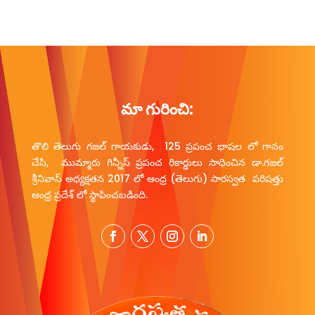
మా గురించి:
తొలి తెలుగు గజల్ గాయకుడు, 125 ప్రపంచ భాషల లో గానం
చేసి, ముమ్మారు గిన్నీస్ ప్రపంచ రికార్డులు సాధించిన డా.గజల్
శ్రీనివాస్ అధ్యక్షతన 2017 లో ఆంధ్ర (తెలుగు) సారస్వత పరిషత్తు
ఆంధ్ర ప్రదేశ్ లో స్థాపించబడింది.