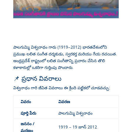
పాలగుమ్మి విశ్వనాథం గారు (1919–2012) భారతదేశంలోని
ప్రముఖ లలిత సంగీత దర్శకుడు, స్వరకర్త మరియు గేయ రచయిత
.
ఆంధ్రప్రదేశ్ రాష్ట్రంలో లలిత సంగీతాన్ని ప్రచారం చేసిన తొలి
కళాకారుల్లో ఒకరిగా గుర్తింపు పొందారు
.
📌 ప్రధాన వివరాలు
విశ్వనాథం గారి జీవిత వివరాలు ఈ క్రింది పట్టికలో చూడవచ్చు:
వివరం
వివరణ
పూర్తి పేరు
పాలగుమ్మి విశ్వనాథం
జననం /
1919 – 19 జూన్ 2012
మరణం