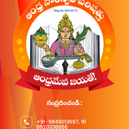
సంప్రదించండి :
+91-9849013697, 91

9920336666