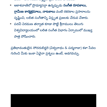
ఆకాశవాణిలో ప్రొడ్యూసర్గా ఉన్నప్పుడు
సంగీత రూపకాలు,
గ్రామీణ కార్యక్రమాలు, నాటకాలు
వంటి రకరకాల ప్రసారాలను
సృష్టించి, లలిత సంగీతాన్ని విస్తృత ప్రజలకు చేరువ చేశారు
.
పదవీ విరమణ తర్వాత కూడా పొట్టి శ్రీరాములు తెలుగు
విశ్వవిద్యాలయంలో లలిత సంగీత విభాగం ఏర్పాటులో ముఖ్య
పాత్ర పోషించారు
.
ప్రతిభావంతులైన సోదరులిద్దరి (విశ్వనాథం & పద్మరాజు) కళా సేవల
గురించి మీకు ఇంకా ఏవైనా ప్రశ్నలు ఉంటే, అడగవచ్చు.