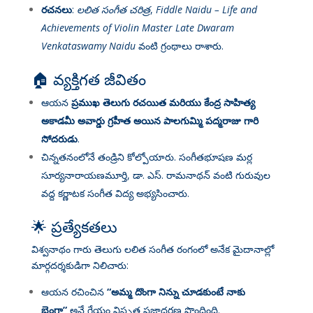
రచనలు
:
లలిత సంగీత చరిత్ర
,
Fiddle Naidu – Life and
Achievements of Violin Master Late Dwaram
Venkataswamy Naidu
వంటి గ్రంథాలు రాశారు
.
🏠 వ్యక్తిగత జీవితం
ఆయన
ప్రముఖ తెలుగు రచయిత మరియు కేంద్ర సాహిత్య
అకాడమీ అవార్డు గ్రహీత అయిన పాలగుమ్మి పద్మరాజు గారి
సోదరుడు
.
చిన్నతనంలోనే తండ్రిని కోల్పోయారు. సంగీతభూషణ మర్ల
సూర్యనారాయణమూర్తి, డా. ఎస్. రామనాథన్ వంటి గురువుల
వద్ద కర్ణాటక సంగీత విద్య అభ్యసించారు
.
🌟 ప్రత్యేకతలు
విశ్వనాథం గారు తెలుగు లలిత సంగీత రంగంలో అనేక మైదానాల్లో
మార్గదర్శకుడిగా నిలిచారు:
ఆయన రచించిన
“అమ్మ దొంగా నిన్ను చూడకుంటే నాకు
బెంగా”
అనే గేయం విస్తృత ప్రజాదరణ పొందింది
.