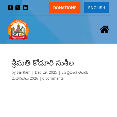



DONATIONS
ENGLISH

శ్రీమతి కోడూరి సుశీల
by
Sai Ram
|
Dec 29, 2025
|
3వ ప్రపంచ తెలుగు
మహాసభలు 2026
|
0 comments