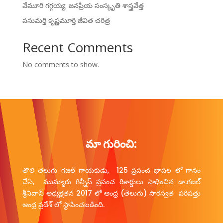
వేమూరి గగ్గయ్య: జనప్రియ సంస్కృతి శాస్త్రవేత్త
పసుమర్తి కృష్ణమూర్తి జీవిత చరిత్ర
Recent Comments
No comments to show.
మా గురించి:
తొలి తెలుగు గజల్ గాయకుడు, 125 ప్రపంచ భాషల లో గానం
చేసి, ముమ్మారు గిన్నీస్ ప్రపంచ రికార్డులు సాధించిన డా.గజల్
శ్రీనివాస్ అధ్యక్షతన 2017 లో ఆంధ్ర (తెలుగు) సారస్వత పరిషత్తు
ఆంధ్ర ప్రదేశ్ లో స్థాపించబడింది.