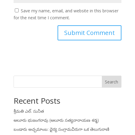
Save my name, email, and website in this browser
for the next time I comment.
Search
Recent Posts
శ్రీమతి ఎల్. సునీత
ఆలూరు భుజంగరావు (ఆలూరు సత్యనారాయణ శర్మ)
బండారు అచ్చమాంబ: ధైర్య సంగ్రామవీరుగా ఒక తెలుగురాణి