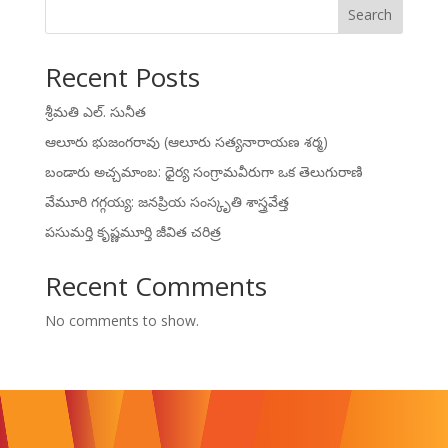
Search
Recent Posts
శ్రీమతి ఎల్. సునీత
ఆలూరు భుజంగరావు (ఆలూరు సత్యనారాయణ శర్మ)
బండారు అచ్చమాంబ: ధైర్య సంగ్రామవీరుగా ఒక తెలుగురాణి
వేమూరి గగ్గయ్య: జనప్రియ సంస్కృతి శాస్త్రవేత్త
పసుమర్తి కృష్ణమూర్తి జీవిత చరిత్ర
Recent Comments
No comments to show.