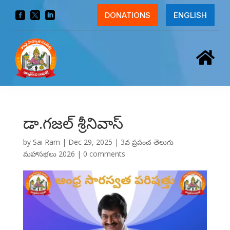



DONATIONS
ENGLISH

డా.గజల్ శ్రీనివాస్
by
Sai Ram
|
Dec 29, 2025
|
3వ ప్రపంచ తెలుగు
మహాసభలు 2026
|
0 comments