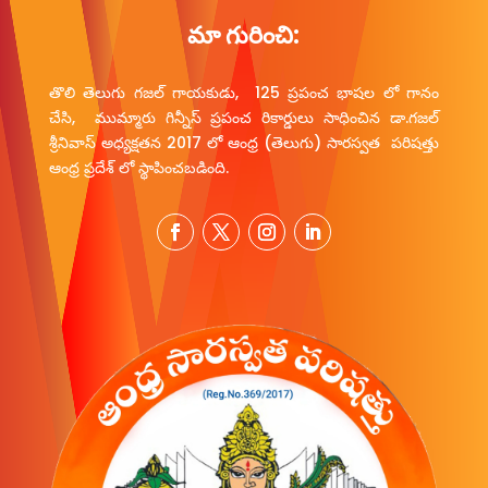
మా గురించి:
తొలి తెలుగు గజల్ గాయకుడు, 125 ప్రపంచ భాషల లో గానం
చేసి, ముమ్మారు గిన్నీస్ ప్రపంచ రికార్డులు సాధించిన డా.గజల్
శ్రీనివాస్ అధ్యక్షతన 2017 లో ఆంధ్ర (తెలుగు) సారస్వత పరిషత్తు
ఆంధ్ర ప్రదేశ్ లో స్థాపించబడింది.