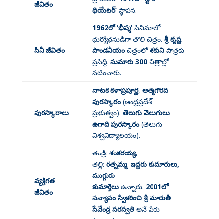
జీవితం
థియేటర్’
స్థాపన
.
1962లో ‘భీష్మ’
సినిమాలో
ధుర్యోధనుడిగా తొలి చిత్రం
.
శ్రీ కృష్ణ
సినీ జీవితం
పాండవీయం
చిత్రంలో
శకుని
పాత్రకు
ప్రసిద్ధి
.
సుమారు 300
చిత్రాల్లో
నటించారు
.
నాటక కళాప్రపూర్ణ
,
ఆత్మగౌరవ
పురస్కారం
(ఆంధ్రప్రదేశ్
పురస్కారాలు
ప్రభుత్వం)
.
తెలుగు వెలుగులు
ఉగాది పురస్కారం
(తెలుగు
విశ్వవిద్యాలయం)
.
తండ్రి:
శంకరయ్య
,
తల్లి:
రత్నమ్మ
.
ఇద్దరు కుమారులు,
ముగ్గురు
వ్యక్తిగత
కుమార్తెలు
ఉన్నారు
.
2001లో
జీవితం
సన్యాసం స్వీకరించి
శ్రీ మారుతీ
సేవేంద్ర సరస్వతి
అనే పేరు