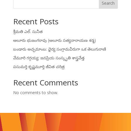
Search
Recent Posts
శ్రీమతి ఎల్. సునీత
ఆలూరు భుజంగరావు (ఆలూరు సత్యనారాయణ శర్మ)
బండారు అచ్చమాంబ: ధైర్య సంగ్రామవీరుగా ఒక తెలుగురాణి
వేమూరి గగ్గయ్య: జనప్రియ సంస్కృతి శాస్త్రవేత్త
పసుమర్తి కృష్ణమూర్తి జీవిత చరిత్ర
Recent Comments
No comments to show.