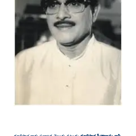
ధూళిపాళ గారు ప్రఖ్యాత తెలుగు నటుడు
ధూళిపాళ సీతారామ శాస్త్రి
,