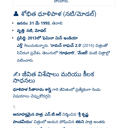
పొందారు
.
👤 శోభిత ధూళిపాళ (నటి/మోడల్)
జననం
:
31 మే 1993
, తెనాలి
.
వృత్తి
:
నటి, మోడల్
.
ప్రసిద్ధి
:
2013లో ‘ఫెమినా మిస్ ఇండియా
ఎర్త్’
గెలుచుకున్నారు
.
‘రామన్ రాఘవ్ 2.0’
(2016) చిత్రంతో
సినీరంగ ప్రవేశం
. తెలుగులో
‘గూఢచారి’
,
‘మేజర్’
వంటి చిత్రాల్లో
నటించారు
.
✍️ జీవిత విశేషాలు మరియు కీలక
సాధనలు
ధూళిపాళ సీతారామ శాస్త్రి
గారి జీవితంలో ప్రత్యేకంగా రెండు
విషయాలు చెప్పుకోదగ్గవి:
అనూహ్యమైన పాత్ర
:
ఎన్.టి.ఆర్
నిర్మించిన
‘శ్రీ కృష్ణ
పాండవీయం’
చిత్రంలో ఆయన పోషించిన
శకుని
పాత్ర అంతకు