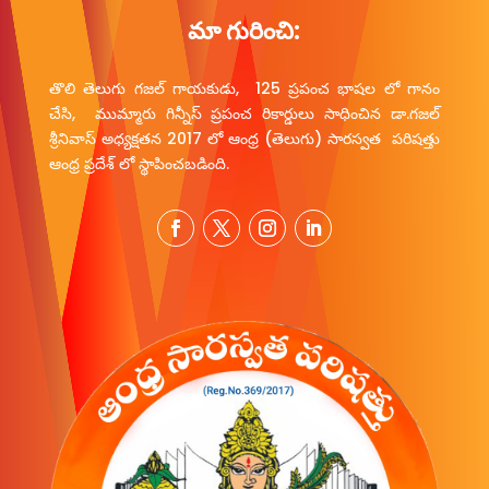
మా గురించి:
తొలి తెలుగు గజల్ గాయకుడు, 125 ప్రపంచ భాషల లో గానం
చేసి, ముమ్మారు గిన్నీస్ ప్రపంచ రికార్డులు సాధించిన డా.గజల్
శ్రీనివాస్ అధ్యక్షతన 2017 లో ఆంధ్ర (తెలుగు) సారస్వత పరిషత్తు
ఆంధ్ర ప్రదేశ్ లో స్థాపించబడింది.