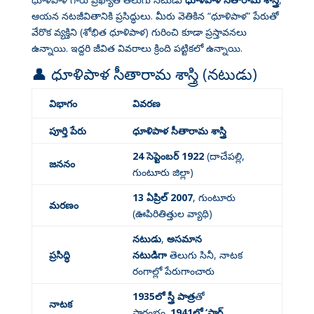
ఆయన నటజీవితానికి ప్రసిద్ధులు. మీరు వెతికిన “ధూళిపాళ” పేరుతో
వేరొక వ్యక్తిని (శోభిత ధూళిపాళ) గురించి కూడా ప్రస్తావనలు
ఉన్నాయి. ఇద్దరి జీవిత వివరాలు క్రింది పట్టికలో ఉన్నాయి.
👤 ధూళిపాళ సీతారామ శాస్త్రి (నటుడు)
విభాగం
వివరణ
పూర్తి పేరు
ధూళిపాళ సీతారామ శాస్త్రి
24 సెప్టెంబర్ 1922
(దాచేపల్లి,
జననం
గుంటూరు జిల్లా)
13 ఏప్రిల్ 2007
, గుంటూరు
మరణం
(ఊపిరితిత్తుల వ్యాధి)
నటుడు
,
అసమాన
ప్రసిద్ధి
నటుడిగా
తెలుగు సినీ, నాటక
రంగాల్లో పేరుగాంచారు
1935లో స్త్రీ పాత్ర
తో
నాటక
ప్రారంభం
.
1941లో ‘స్టార్