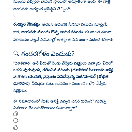
ముందు ఎవ్వరూ చేయని స్థాయిలో అద్భుతంగా ఉంది. ఈ పాత్ర
ఆయనకు అత్యంత ప్రసిద్ధిని తెచ్చింది
.
రంగస్థల నేపథ్యం
: ఆయన ఆధునిక సినిమా నటుడు మాత్రమే
కాక,
ఆయనకు ముందు గొప్ప నాటక నటుడు
. ఈ నాటక నటనా
పరిచయం వల్లనే సినిమాల్లో అత్యంత సహజంగా నటించగలిగారు
.
🔍 గందరగోళం ఎందుకు?
“ధూళిపాళ” అనే పేరుతో రెండు వేర్వేరు వ్యక్తులు ఉన్నారు. వీరిలో
ఒకరు
పురుషుడు, గతించిన నటుడు (ధూళిపాళ సీతారామ శాస్త్రి)
.
మరొకరు
యువతి, ప్రస్తుతం పనిచేస్తున్న నటి/మోడల్ (శోభిత
ధూళిపాళ)
. వీరిద్దరూ కుటుంబపరంగా సంబంధం లేని వేర్వేరు
వ్యక్తులు.
ఈ సమాచారంలో మీకు ఆసక్తి ఉన్నది ఎవరి గురించి? మరిన్ని
వివరాలు తెలుసుకోవాలనుకుంటున్నారా?