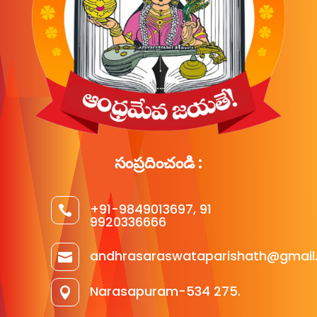
సంప్రదించండి :
+91-9849013697, 91

9920336666
andhrasaraswataparishath@gmail

Narasapuram-534 275.
