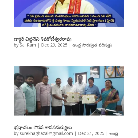
డాక్టర్ చిట్టినేని శివకోటేశ్వరరావు
by
Sai Ram
|
Dec 29, 2025
|
ఆంధ్ర సారస్వత పరిషత్తు
భద్రాచలం గౌరవ శాసనసభ్యులు
by
surekhaghazal@gmail.com
|
Dec 21, 2025
|
ఆంధ్ర