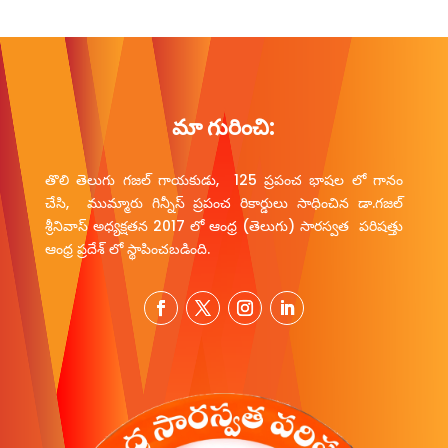
మా గురించి:
తొలి తెలుగు గజల్ గాయకుడు, 125 ప్రపంచ భాషల లో గానం
చేసి, ముమ్మారు గిన్నీస్ ప్రపంచ రికార్డులు సాధించిన డా.గజల్
శ్రీనివాస్ అధ్యక్షతన 2017 లో ఆంధ్ర (తెలుగు) సారస్వత పరిషత్తు
ఆంధ్ర ప్రదేశ్ లో స్థాపించబడింది.