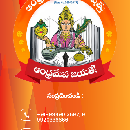
సంప్రదించండి :
+91-9849013697, 91

9920336666