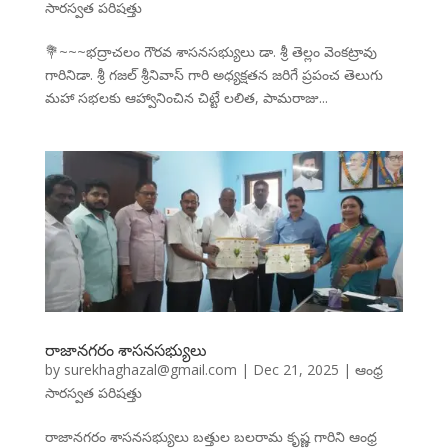
సారస్వత పరిషత్తు
💐~~~భద్రాచలం గౌరవ శాసనసభ్యులు డా. శ్రీ తెల్లం వెంకట్రావు
గారినిడా. శ్రీ గజల్ శ్రీనివాస్ గారి అధ్యక్షతన జరిగే ప్రపంచ తెలుగు
మహా సభలకు ఆహ్వానించిన చిట్టే లలిత, పామరాజు...
రాజానగరం శాసనసభ్యులు
by
surekhaghazal@gmail.com
|
Dec 21, 2025
|
ఆంధ్ర
సారస్వత పరిషత్తు
రాజానగరం శాసనసభ్యులు బత్తుల బలరామ కృష్ణ గారిని ఆంధ్ర