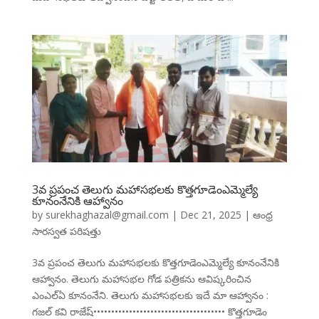
3వ ప్రపంచ తెలుగు మహాసభలకు కొత్తగూడెంఎమ్మెల్యే
కూనంనేనికి ఆహ్వానం
by
surekhaghazal@gmail.com
|
Dec 21, 2025
|
ఆంధ్ర
సారస్వత పరిషత్తు
3వ ప్రపంచ తెలుగు మహాసభలకు కొత్తగూడెంఎమ్మెల్యే కూనంనేనికి
ఆహ్వానం. తెలుగు మహాసభల గోడ పత్రికను ఆవిష్కరించిన
ఎంఎల్ఏ కూనంనేని. తెలుగు మహాసభలకు ఇదే మా ఆహ్వానం :
గజల్ కవి రాజేష్••••••••••••••••••••••••••••••••••••• కొత్తగూడెం