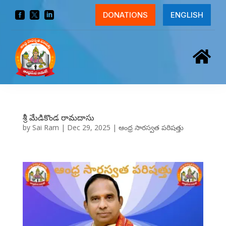



DONATIONS
ENGLISH

శ్రీ మేడికొండ రామదాసు
by
Sai Ram
|
Dec 29, 2025
|
ఆంధ్ర సారస్వత పరిషత్తు