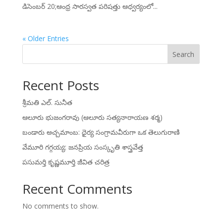
డిసెంబర్ 20;ఆంధ్ర సారస్వత పరిషత్తు ఆధ్వర్యంలో...
« Older Entries
Search
Recent Posts
శ్రీమతి ఎల్. సునీత
ఆలూరు భుజంగరావు (ఆలూరు సత్యనారాయణ శర్మ)
బండారు అచ్చమాంబ: ధైర్య సంగ్రామవీరుగా ఒక తెలుగురాణి
వేమూరి గగ్గయ్య: జనప్రియ సంస్కృతి శాస్త్రవేత్త
పసుమర్తి కృష్ణమూర్తి జీవిత చరిత్ర
Recent Comments
No comments to show.