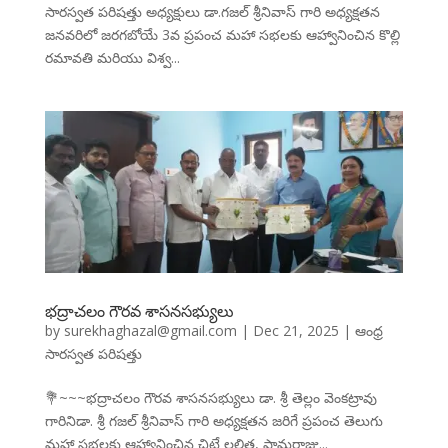
సారస్వత పరిషత్తు అధ్యక్షులు డా.గజల్ శ్రీనివాస్ గారి అధ్యక్షతన
జనవరిలో జరగబోయే 3వ ప్రపంచ మహా సభలకు ఆహ్వానించిన కొల్లి
రమావతి మరియు విశ్వ...
భద్రాచలం గౌరవ శాసనసభ్యులు
by
surekhaghazal@gmail.com
|
Dec 21, 2025
|
ఆంధ్ర
సారస్వత పరిషత్తు
💐~~~భద్రాచలం గౌరవ శాసనసభ్యులు డా. శ్రీ తెల్లం వెంకట్రావు
గారినిడా. శ్రీ గజల్ శ్రీనివాస్ గారి అధ్యక్షతన జరిగే ప్రపంచ తెలుగు
మహా సభలకు ఆహ్వానించిన చిట్టే లలిత, పామరాజు...