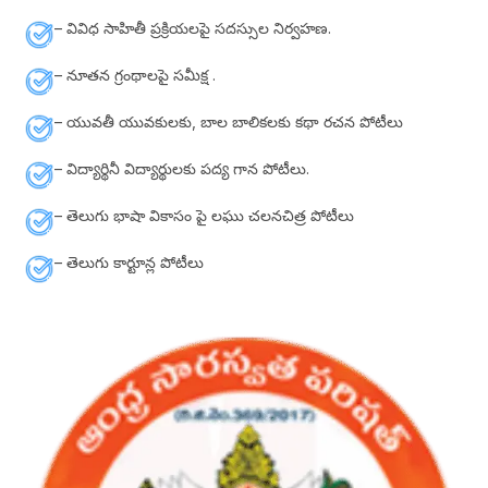
– వివిధ సాహితీ ప్రక్రియలపై సదస్సుల నిర్వహణ.
– నూతన గ్రంథాలపై సమీక్ష .
– యువతీ యువకులకు, బాల బాలికలకు కథా రచన పోటీలు
– విద్యార్థినీ విద్యార్థులకు పద్య గాన పోటీలు.
– తెలుగు భాషా వికాసం పై లఘు చలనచిత్ర పోటీలు
– తెలుగు కార్టూన్ల పోటీలు