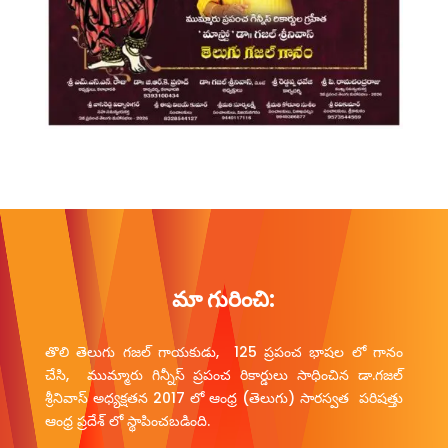
మా గురించి:
తొలి తెలుగు గజల్ గాయకుడు, 125 ప్రపంచ భాషల లో గానం
చేసి, ముమ్మారు గిన్నీస్ ప్రపంచ రికార్డులు సాధించిన డా.గజల్
శ్రీనివాస్ అధ్యక్షతన 2017 లో ఆంధ్ర (తెలుగు) సారస్వత పరిషత్తు
ఆంధ్ర ప్రదేశ్ లో స్థాపించబడింది.