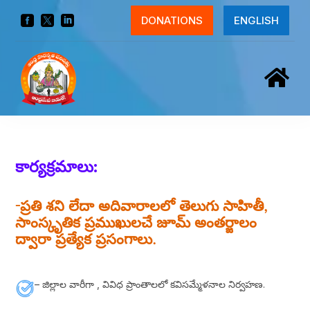



DONATIONS
ENGLISH

కార్యక్రమాలు:
-ప్రతి శని లేదా అదివారాలలో తెలుగు సాహితీ,
సాంస్కృతిక ప్రముఖులచే జూమ్ అంతర్జాలం
ద్వారా ప్రత్యేక ప్రసంగాలు.
– జిల్లాల వారీగా , వివిధ ప్రాంతాలలో కవిసమ్మేళనాల నిర్వహణ.