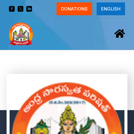



DONATIONS
ENGLISH
