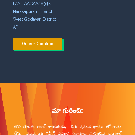
PAN : AAGAA4834K
Narasapuram Branch
West Godavari District .
AP
Online Donation
మా గురించి:
తొలి తెలుగు గజల్ గాయకుడు, 125 ప్రపంచ భాషల లో గానం
చేసి, ముమ్మారు గిన్నీస్ ప్రపంచ రికార్డులు సాధించిన డా.గజల్