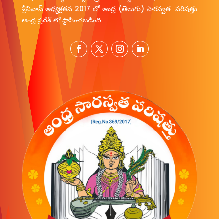
శ్రీనివాస్ అధ్యక్షతన 2017 లో ఆంధ్ర (తెలుగు) సారస్వత పరిషత్తు
ఆంధ్ర ప్రదేశ్ లో స్థాపించబడింది.