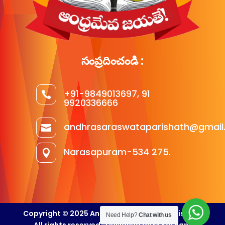
సంప్రదించండి :
+91-9849013697, 91

9920336666
andhrasaraswataparishath@gmail

Narasapuram-534 275.

Copyright © 2025 Andhra Saraswatha Parishath
Need Help?
Chat with us